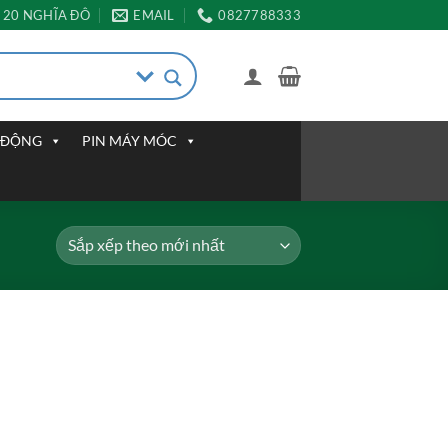
20 NGHĨA ĐÔ
EMAIL
0827788333
I ĐỘNG
PIN MÁY MÓC