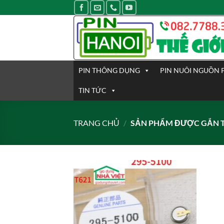
Bỏ
qua
nội
dung
PIN THÔNG DỤNG
PIN NUÔI NGUỒN 
TIN TỨC
TRANG CHỦ
/
SẢN PHẨM ĐƯỢC GẮN T