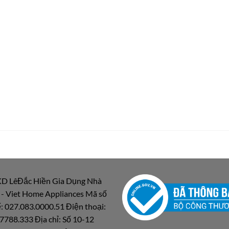
D LêĐắc Hiền Gia Dụng Nhà
 - Viet Home Appliances Mã số
: 027.083.0000.51 Điện thoại:
7788.333 Địa chỉ: Số 10-12