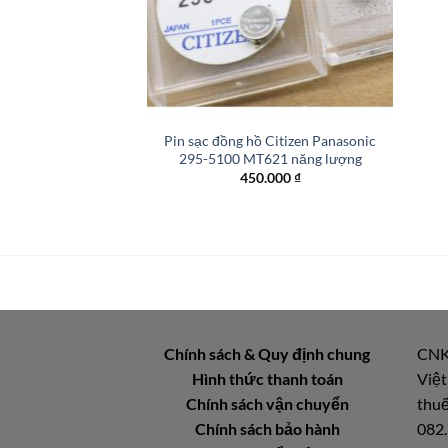
+
Pin sạc đồng hồ Citizen Panasonic
295-5100 MT621 năng lượng
450.000
₫
Chính sách & Quy định chung
CNK
Hình thức thanh toán
Việt
Chính sách vận chuyển
thuế
Chính sách bảo hành
082.