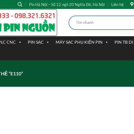
Pin Hà Nội – Số 12 ngõ 20 Nghĩa Đô, Hà Nội
Liên hệ
PLC CNC
PIN SẠC
MÁY SẠC PHỤ KIỆN PIN
PIN TB D
HẺ “E110”