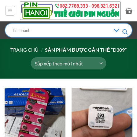
Bỏ
qua
nội
dung
TRANG CHỦ
/
SẢN PHẨM ĐƯỢC GẮN THẺ “D309”