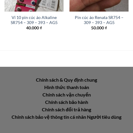
Vỉ 10 pin cúc áo Alkaline
Pin cúc áo Renata SR754 –
SR754 – 309 – 393 – AG5
309 – 393 – AG5
40.000
₫
50.000
₫
Chính sách & Quy định chung
Hình thức thanh toán
Chính sách vận chuyển
Chính sách bảo hành
Chính sách đổi trả hàng
Chính sách bảo vệ thông tin cá nhân Người tiêu dùng