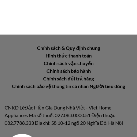
Chính sách & Quy định chung
Hình thức thanh toán
Chính sách vận chuyển
Chính sách bảo hành
Chính sách đổi trả hàng
Chính sách bảo vệ thông tin cá nhân Người tiêu dùng
CNKD LêĐắc Hiền Gia Dụng Nhà Việt - Viet Home
Appliances Mã số thuế: 027.083.0000.51 Điện thoại:
082.7788.333 Địa chỉ: Số 10-12 ngõ 20 Nghĩa Đô, Hà Nội