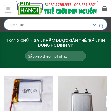
Bỏ
qua
nội
dung
TRANG CHỦ
/
SẢN PHẨM ĐƯỢC GẮN THẺ “BÁN PIN
ĐỒNG HỒ ĐỊNH VỊ”