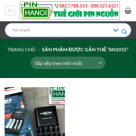
Bỏ
qua
nội
dung
TRANG CHỦ
/
SẢN PHẨM ĐƯỢC GẮN THẺ “AN1015”