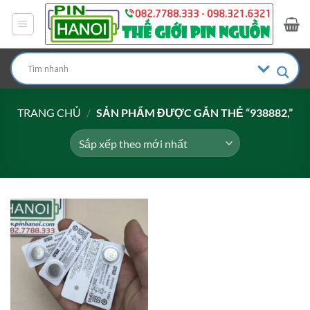
Bỏ
qua
nội
dung
TRANG CHỦ
/
SẢN PHẨM ĐƯỢC GẮN THẺ “938882,”