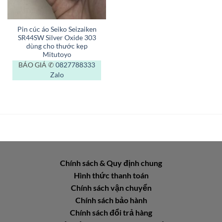
Pin cúc áo Seiko Seizaiken
SR44SW Silver Oxide 303
dùng cho thước kẹp
Mitutoyo
BÁO GIÁ ✆
0827788333
Zalo
Chính sách & Quy định chung
Hình thức thanh toán
Chính sách vận chuyển
Chính sách bảo hành
Chính sách đổi trả hàng