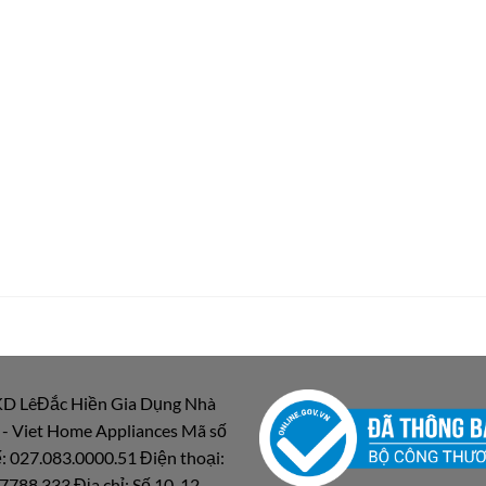
D LêĐắc Hiền Gia Dụng Nhà
 - Viet Home Appliances Mã số
: 027.083.0000.51 Điện thoại:
7788.333 Địa chỉ: Số 10-12