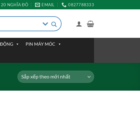
20 NGHĨA ĐÔ
EMAIL
0827788333
I ĐỘNG
PIN MÁY MÓC