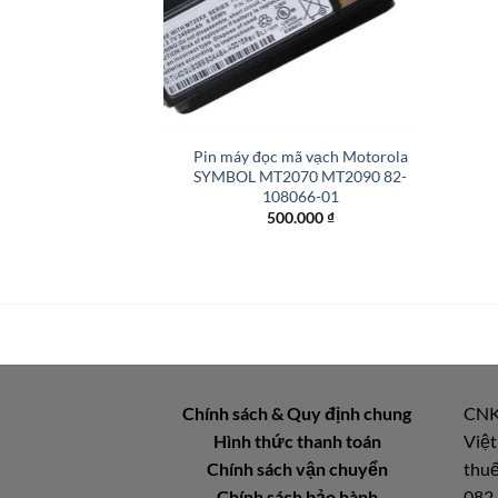
+
Pin máy đọc mã vạch Motorola
SYMBOL MT2070 MT2090 82-
108066-01
500.000
₫
Chính sách & Quy định chung
CNK
Hình thức thanh toán
Việt
Chính sách vận chuyển
thuế
Chính sách bảo hành
082.