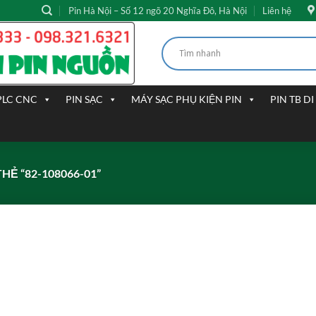
Pin Hà Nội – Số 12 ngõ 20 Nghĩa Đô, Hà Nội
Liên hệ
PLC CNC
PIN SẠC
MÁY SẠC PHỤ KIỆN PIN
PIN TB D
Ẻ “82-108066-01”