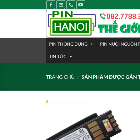
Bỏ
qua
nội
dung
PIN THÔNG DỤNG
PIN NUÔI NGUỒN 
TIN TỨC
TRANG CHỦ
/
SẢN PHẨM ĐƯỢC GẮN TH