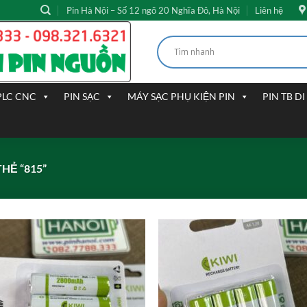
Pin Hà Nội – Số 12 ngõ 20 Nghĩa Đô, Hà Nội
Liên hệ
PLC CNC
PIN SẠC
MÁY SẠC PHỤ KIỆN PIN
PIN TB D
HẺ “815”