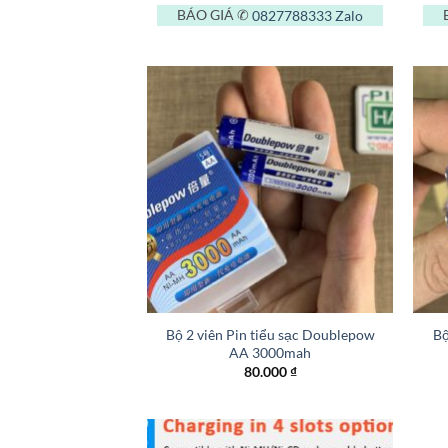
BÁO GIÁ ✆
0827788333
Zalo
+
+
Bộ 2 viên Pin tiểu sạc Doublepow
Bộ
AA 3000mah
80.000
₫