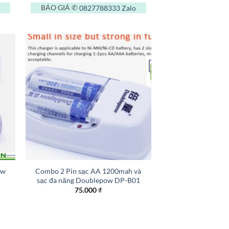
BÁO GIÁ ✆
0827788333
Zalo
+
ow
Combo 2 Pin sạc AA 1200mah và
sạc đa năng Doublepow DP-B01
75.000
₫