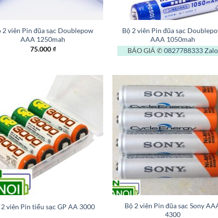
+
 2 viên Pin đũa sạc Doublepow
Bộ 2 viên Pin đũa sạc Doublep
AAA 1250mah
AAA 1050mah
75.000
₫
BÁO GIÁ ✆
0827788333
Zalo
+
Bộ 2 viên Pin đũa sạc Sony AA
 2 viên Pin tiểu sạc GP AA 3000
4300