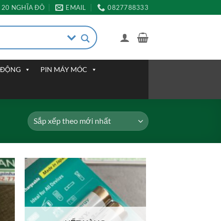
20 NGHĨA ĐÔ
EMAIL
0827788333
I ĐỘNG
PIN MÁY MÓC