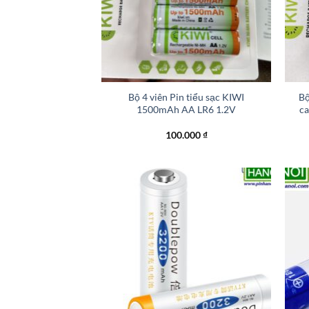
+
+
Bộ 4 viên Pin tiểu sạc KIWI
Bộ
1500mAh AA LR6 1.2V
c
100.000
₫