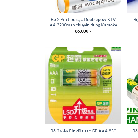
+
+
Bộ 2 Pin tiểu sạc Doublepow KTV
Bộ
AA 3200mah chuyên dụng Karaoke
85.000
₫
+
+
Bộ 2 viên Pin đũa sạc GP AAA 850
Bộ