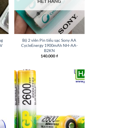
HẾT HÀNG
+
ng
Bộ 2 viên Pin tiểu sạc Sony AA
2V
CycleEnergy 1900mAh NH-AA-
B2KN
140.000
₫