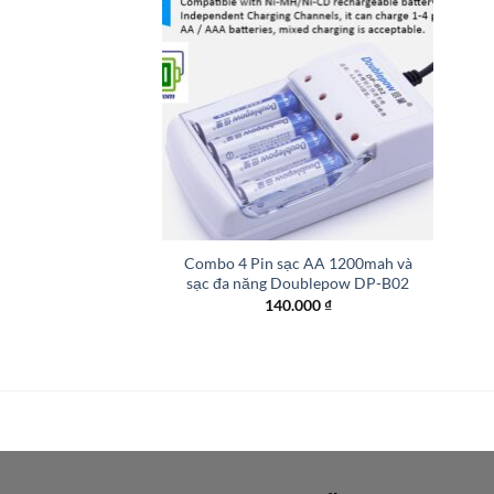
+
Combo 4 Pin sạc AA 1200mah và
sạc đa năng Doublepow DP-B02
140.000
₫