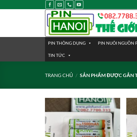
Bỏ
qua
nội
dung
PIN THÔNG DỤNG
PIN NUÔI NGUỒN 
TIN TỨC
TRANG CHỦ
/
SẢN PHẨM ĐƯỢC GẮN T