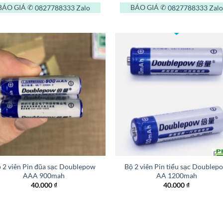
BÁO GIÁ ✆
0827788333
Zalo
BÁO GIÁ ✆
0827788333
Zalo
+
 2 viên Pin đũa sạc Doublepow
Bộ 2 viên Pin tiểu sạc Doublep
AAA 900mah
AA 1200mah
40.000
₫
40.000
₫