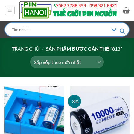
Bỏ
qua
nội
dung
TRANG CHỦ
/
SẢN PHẨM ĐƯỢC GẮN THẺ “813”
-3%