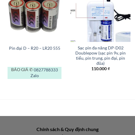
Sạc pin đa năng DP-D02
Pin đại D – R20 – LR20 555
Doublepow (sạc pin 9v, pin
tiểu, pin trung, pin đại, pin
đũa)
110.000
₫
BÁO GIÁ ✆
0827788333
Zalo
Chính sách & Quy định chung