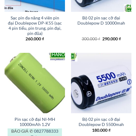
Sạc pin đa năng 4 viên pin
Bộ 02 pin sạc cỡ đại
đại Doublepow DP-K55 (sạc
Doublepow D 10000mah
4 pin tiểu, pin trung, pin đại,
pin đũa)
Giá
Giá
260.000
₫
300.000
₫
290.000
₫
gốc
hiện
là:
tại
300.000 ₫.
là:
290.000
Pin sạc cỡ đại NI-MH
Bộ 02 pin sạc cỡ đại
10000mAh 1.2V
Doublepow D 5500mah
180.000
₫
BÁO GIÁ ✆
0827788333