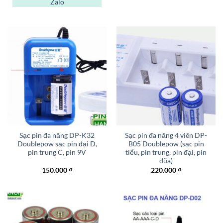
Zalo
Sạc pin đa năng DP-K32
Sạc pin đa năng 4 viên DP-
Doublepow sạc pin đại D,
B05 Doublepow (sạc pin
pin trung C, pin 9V
tiểu, pin trung, pin đại, pin
đũa)
150.000
₫
220.000
₫