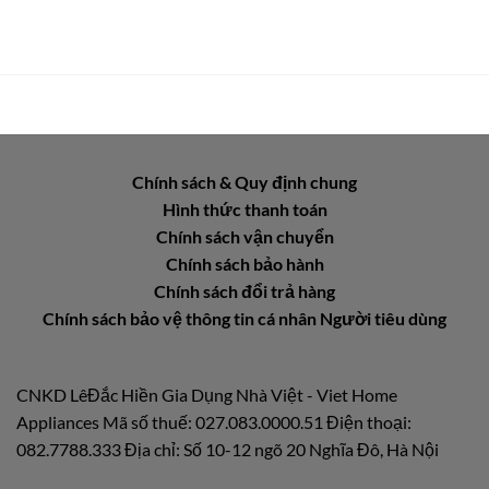
Chính sách & Quy định chung
Hình thức thanh toán
Chính sách vận chuyển
Chính sách bảo hành
Chính sách đổi trả hàng
Chính sách bảo vệ thông tin cá nhân Người tiêu dùng
CNKD LêĐắc Hiền Gia Dụng Nhà Việt - Viet Home
Appliances Mã số thuế: 027.083.0000.51 Điện thoại:
082.7788.333 Địa chỉ: Số 10-12 ngõ 20 Nghĩa Đô, Hà Nội