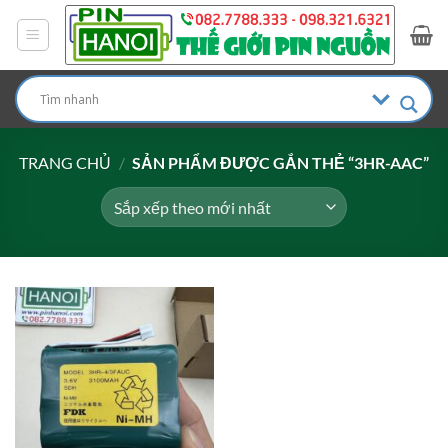
Bỏ
qua
nội
dung
TRANG CHỦ
/
SẢN PHẨM ĐƯỢC GẮN THẺ “3HR-AAC”