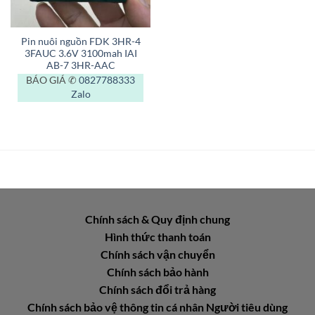
Pin nuôi nguồn FDK 3HR-4
3FAUC 3.6V 3100mah IAI
AB-7 3HR-AAC
BÁO GIÁ ✆
0827788333
Zalo
Chính sách & Quy định chung
Hình thức thanh toán
Chính sách vận chuyển
Chính sách bảo hành
Chính sách đổi trả hàng
Chính sách bảo vệ thông tin cá nhân Người tiêu dùng