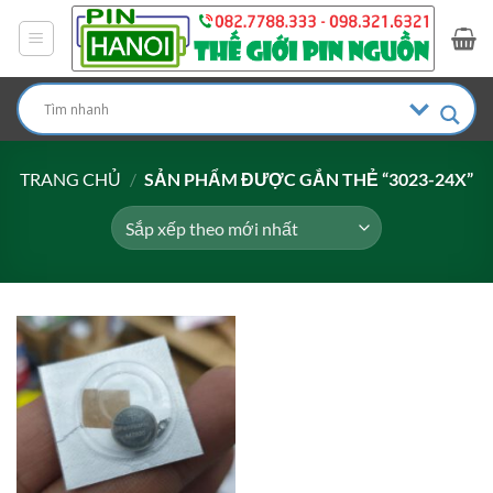
Bỏ
qua
nội
dung
TRANG CHỦ
/
SẢN PHẨM ĐƯỢC GẮN THẺ “3023-24X”