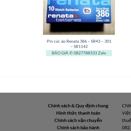
+
Pin cúc áo Renata 386 – SR43 – 301
– SR1142
BÁO GIÁ ✆
0827788333
Zalo
Chính sách & Quy định chung
CNK
Hình thức thanh toán
Việt
Chính sách vận chuyển
thuế
Chính sách bảo hành
082.