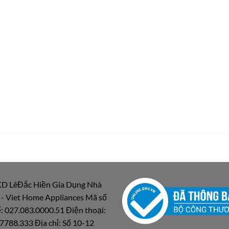
D LêĐắc Hiền Gia Dụng Nhà
 - Viet Home Appliances Mã số
: 027.083.0000.51 Điện thoại:
7788.333 Địa chỉ: Số 10-12