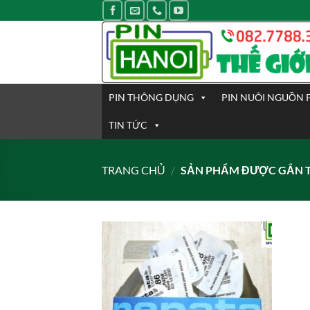
Bỏ
qua
nội
dung
PIN THÔNG DỤNG
PIN NUÔI NGUỒN 
TIN TỨC
TRANG CHỦ
/
SẢN PHẨM ĐƯỢC GẮN T