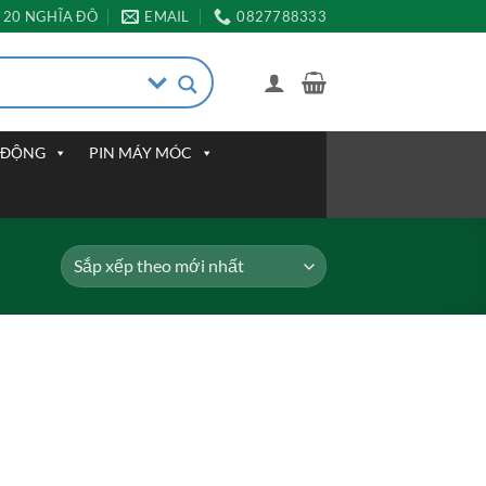
20 NGHĨA ĐÔ
EMAIL
0827788333
I ĐỘNG
PIN MÁY MÓC