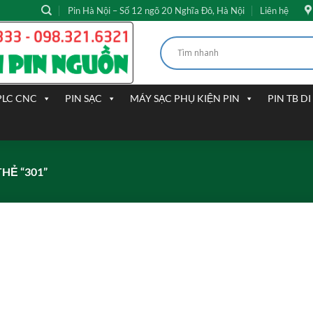
Pin Hà Nội – Số 12 ngõ 20 Nghĩa Đô, Hà Nội
Liên hệ
PLC CNC
PIN SẠC
MÁY SẠC PHỤ KIỆN PIN
PIN TB D
HẺ “301”