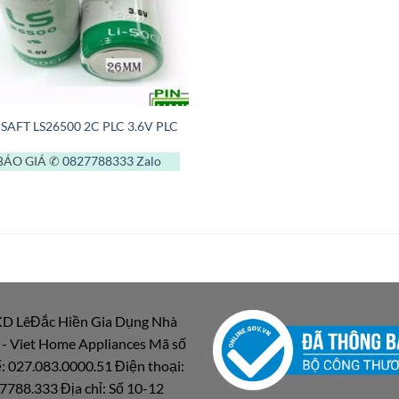
 SAFT LS26500 2C PLC 3.6V PLC
BÁO GIÁ ✆
0827788333
Zalo
D LêĐắc Hiền Gia Dụng Nhà
 - Viet Home Appliances Mã số
: 027.083.0000.51 Điện thoại:
7788.333 Địa chỉ: Số 10-12