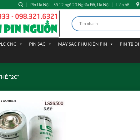
Pin Hà Nội – Số 12 ngõ 20 Nghĩa Đô, Hà Nội
Liên hệ
PLC CNC
PIN SẠC
MÁY SẠC PHỤ KIỆN PIN
PIN TB D
HẺ “2C”