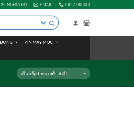
20 NGHĨA ĐÔ
EMAIL
0827788333
I ĐỘNG
PIN MÁY MÓC