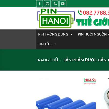
Bỏ
qua
nội
dung
PIN THÔNG DỤNG
PIN NUÔI NGUỒN 
TIN TỨC
TRANG CHỦ
/
SẢN PHẨM ĐƯỢC GẮN T