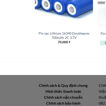
+
+
Pin sạc Lithium 16340 Doublepow
Pin
700mAh 2C 3.7V
70.000
₫
Chính sách & Quy định chung
CNK
Hình thức thanh toán
Việt
Chính sách vận chuyển
thuế
Chính sách bảo hành
082.