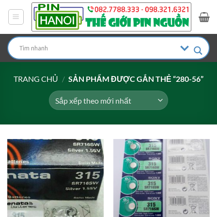
Bỏ
qua
nội
dung
TRANG CHỦ
/
SẢN PHẨM ĐƯỢC GẮN THẺ “280-56”