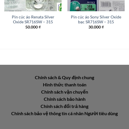
Pin cúc áo Renata Silver
Pin cúc áo Sony Silver Oxide
Oxide SR716SW – 315
bạc SR716SW – 315
50.000
₫
30.000
₫
Chính sách & Quy định chung
Hình thức thanh toán
Chính sách vận chuyển
Chính sách bảo hành
Chính sách đổi trả hàng
Chính sách bảo vệ thông tin cá nhân Người tiêu dùng