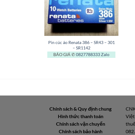
+
Pin cúc áo Renata 386 – SR43 – 301
– SR1142
BÁO GIÁ ✆
0827788333
Zalo
Chính sách & Quy định chung
CNK
Hình thức thanh toán
Việt
Chính sách vận chuyển
thuế
Chính sách bảo hành
082.