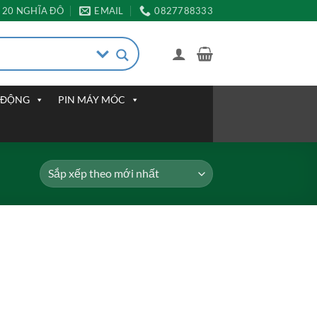
20 NGHĨA ĐÔ
EMAIL
0827788333
I ĐỘNG
PIN MÁY MÓC