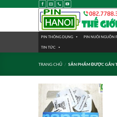
Bỏ
qua
nội
dung
PIN THÔNG DỤNG
PIN NUÔI NGUỒN 
TIN TỨC
TRANG CHỦ
/
SẢN PHẨM ĐƯỢC GẮN T