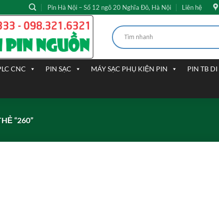
Pin Hà Nội – Số 12 ngõ 20 Nghĩa Đô, Hà Nội
Liên hệ
PLC CNC
PIN SẠC
MÁY SẠC PHỤ KIỆN PIN
PIN TB D
HẺ “260”