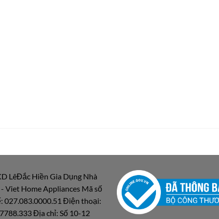
D LêĐắc Hiền Gia Dụng Nhà
 - Viet Home Appliances Mã số
: 027.083.0000.51 Điện thoại:
7788.333 Địa chỉ: Số 10-12