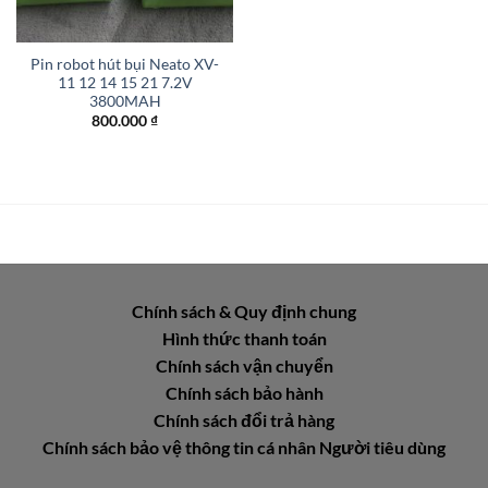
Pin robot hút bụi Neato XV-
11 12 14 15 21 7.2V
3800MAH
800.000
₫
Chính sách & Quy định chung
Hình thức thanh toán
Chính sách vận chuyển
Chính sách bảo hành
Chính sách đổi trả hàng
Chính sách bảo vệ thông tin cá nhân Người tiêu dùng