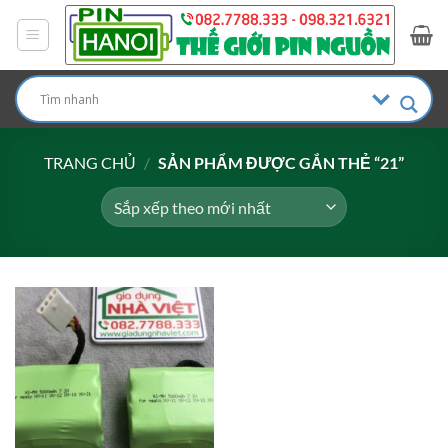
Bỏ
qua
nội
dung
TRANG CHỦ
/
SẢN PHẨM ĐƯỢC GẮN THẺ “21”