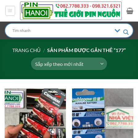
Bỏ
qua
nội
dung
TRANG CHỦ
/
SẢN PHẨM ĐƯỢC GẮN THẺ “177”