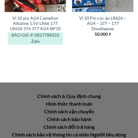
Vỉ 10 pin AG4 Camelion
Vỉ 10 Pin cúc áo LR626 –
Alkaline 1.5V LR66 177
AG4 – 377 – 177
LR626 376 377 AG4-BP10
Doublepow
50.000
₫
BÁO GIÁ ✆
0827788333
Zalo
Chính sách & Quy định chung
Hình thức thanh toán
Chính sách vận chuyển
Chính sách bảo hành
Chính sách đổi trả hàng
Chính sách bảo vệ thông tin cá nhân Người tiêu dùng