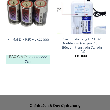
Sạc pin đa năng DP-D02
Pin đại D – R20 – LR20 555
Doublepow (sạc pin 9v, pin
tiểu, pin trung, pin đại, pin
đũa)
110.000
₫
BÁO GIÁ ✆
0827788333
Zalo
Chính sách & Quy định chung