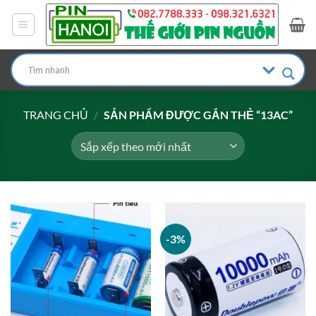
Bỏ
qua
nội
dung
TRANG CHỦ
/
SẢN PHẨM ĐƯỢC GẮN THẺ “13AC”
-3%