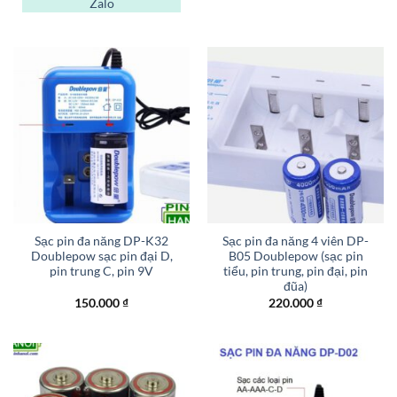
Zalo
Sạc pin đa năng DP-K32
Sạc pin đa năng 4 viên DP-
Doublepow sạc pin đại D,
B05 Doublepow (sạc pin
pin trung C, pin 9V
tiểu, pin trung, pin đại, pin
đũa)
150.000
₫
220.000
₫