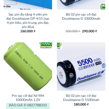
Sạc pin đa năng 4 viên pin
Bộ 02 pin sạc cỡ đại
đại Doublepow DP-K55 (sạc
Doublepow D 10000mah
4 pin tiểu, pin trung, pin đại,
pin đũa)
Giá
Giá
260.000
₫
300.000
₫
290.000
₫
gốc
hiện
là:
tại
300.000 ₫.
là:
290.000
Pin sạc cỡ đại NI-MH
Bộ 02 pin sạc cỡ đại
10000mAh 1.2V
Doublepow D 5500mah
180.000
₫
BÁO GIÁ ✆
0827788333