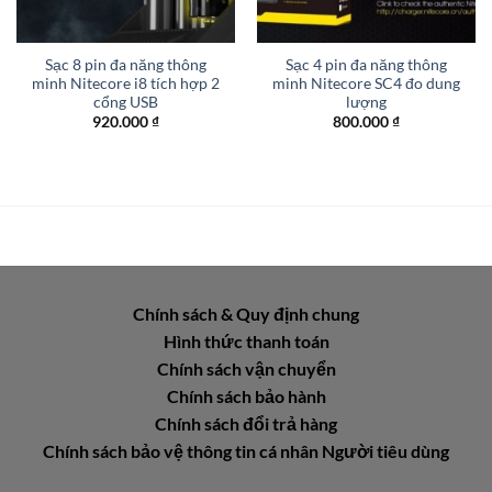
Sạc 8 pin đa năng thông
Sạc 4 pin đa năng thông
minh Nitecore i8 tích hợp 2
minh Nitecore SC4 đo dung
cổng USB
lượng
920.000
₫
800.000
₫
Chính sách & Quy định chung
Hình thức thanh toán
Chính sách vận chuyển
Chính sách bảo hành
Chính sách đổi trả hàng
Chính sách bảo vệ thông tin cá nhân Người tiêu dùng