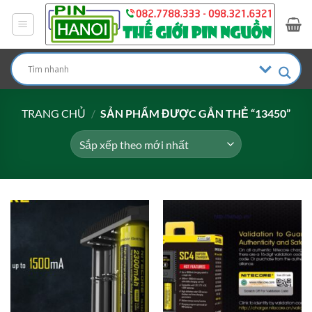
Bỏ
qua
nội
dung
TRANG CHỦ
/
SẢN PHẨM ĐƯỢC GẮN THẺ “13450”