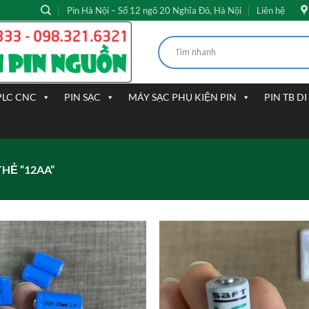
Pin Hà Nội – Số 12 ngõ 20 Nghĩa Đô, Hà Nội
Liên hệ
PLC CNC
PIN SẠC
MÁY SẠC PHỤ KIỆN PIN
PIN TB D
HẺ “12AA”