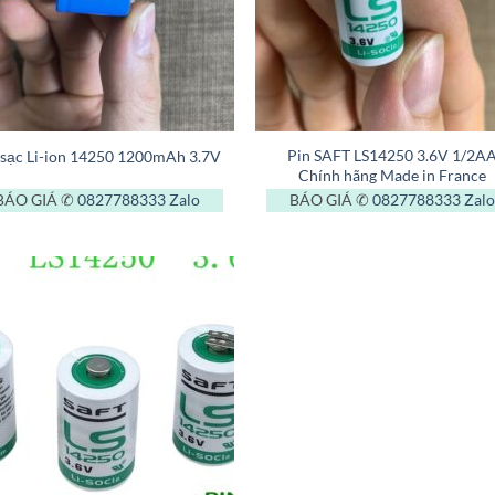
+
Pin SAFT LS14250 3.6V 1/2A
 sạc Li-ion 14250 1200mAh 3.7V
Chính hãng Made in France
BÁO GIÁ ✆
0827788333
Zalo
BÁO GIÁ ✆
0827788333
Zalo