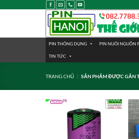
Bỏ
qua
nội
dung
PIN THÔNG DỤNG
PIN NUÔI NGUỒN 
TIN TỨC
TRANG CHỦ
/
SẢN PHẨM ĐƯỢC GẮN T