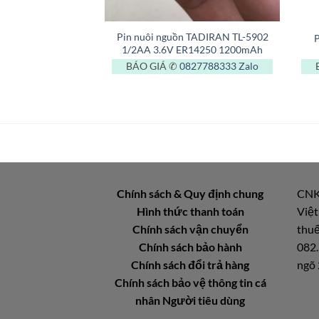
+
+
Pin nuôi nguồn TADIRAN TL-5902
1/2AA 3.6V ER14250 1200mAh
BÁO GIÁ ✆
0827788333
Zalo
Chính sách & Quy định chung
CNK
Hình thức thanh toán
Việt
Chính sách vận chuyển
thuế
Chính sách bảo hành
082.
Chính sách đổi trả hàng
ngõ 
Chính sách bảo vệ thông tin cá
nhân Người tiêu dùng