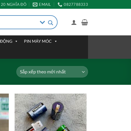
20 NGHĨA ĐÔ
EMAIL
0827788333
I ĐỘNG
PIN MÁY MÓC