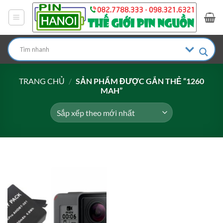
Bỏ
qua
nội
dung
TRANG CHỦ
/
SẢN PHẨM ĐƯỢC GẮN THẺ “1260
MAH”