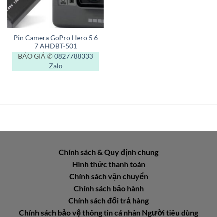
Pin Camera GoPro Hero 5 6
7 AHDBT-501
BÁO GIÁ ✆
0827788333
Zalo
Chính sách & Quy định chung
Hình thức thanh toán
Chính sách vận chuyển
Chính sách bảo hành
Chính sách đổi trả hàng
Chính sách bảo vệ thông tin cá nhân Người tiêu dùng