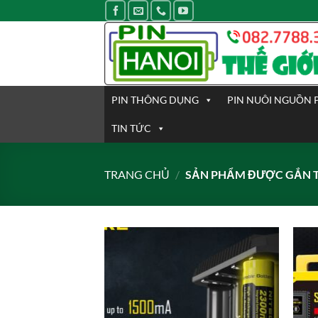
Bỏ
qua
nội
dung
PIN THÔNG DỤNG
PIN NUÔI NGUỒN 
TIN TỨC
TRANG CHỦ
/
SẢN PHẨM ĐƯỢC GẮN TH