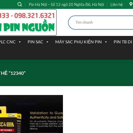
Pin Hà Nội – Số 12 ngõ 20 Nghĩa Đô, Hà Nội
Liên hệ
PLC CNC
PIN SẠC
MÁY SẠC PHỤ KIỆN PIN
PIN TB D
Ẻ “12340”