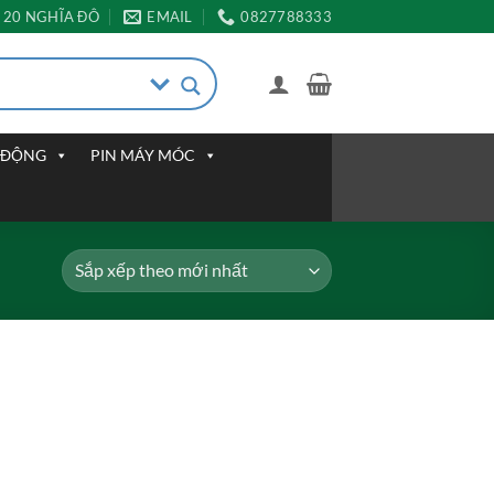
20 NGHĨA ĐÔ
EMAIL
0827788333
I ĐỘNG
PIN MÁY MÓC