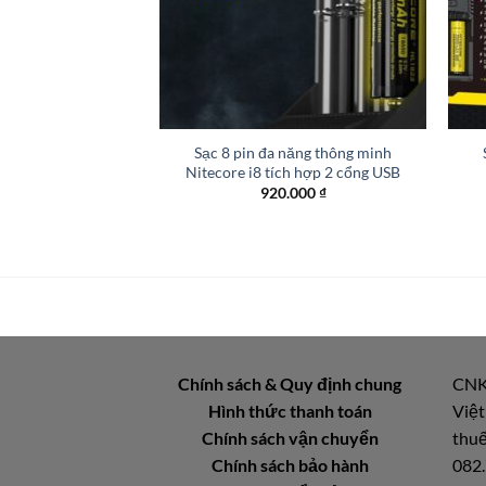
+
+
Sạc 8 pin đa năng thông minh
Nitecore i8 tích hợp 2 cổng USB
920.000
₫
Chính sách & Quy định chung
CNK
Hình thức thanh toán
Việt
Chính sách vận chuyển
thuế
Chính sách bảo hành
082.