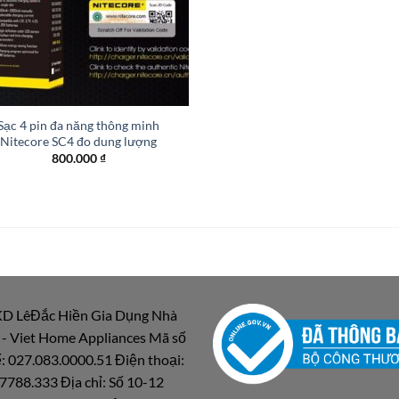
Sạc 4 pin đa năng thông minh
Nitecore SC4 đo dung lượng
800.000
₫
D LêĐắc Hiền Gia Dụng Nhà
 - Viet Home Appliances Mã số
: 027.083.0000.51 Điện thoại:
7788.333 Địa chỉ: Số 10-12