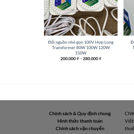
+
+
Đổi nguồn nhỏ gọn 100V Hợp Long
Đ
Transformer 80W 100W 120W
150W
Khoảng
200.000
₫
–
280.000
₫
giá:
từ
200.000 ₫
đến
280.000 ₫
Chính sách & Quy định chung
CNK
Hình thức thanh toán
Việt
Chính sách vận chuyển
thuế