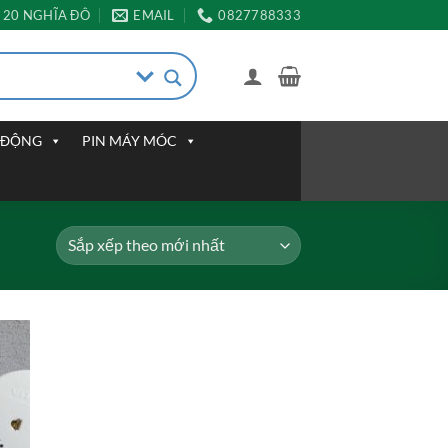
20 NGHĨA ĐÔ
EMAIL
0827788333
I ĐỘNG
PIN MÁY MÓC