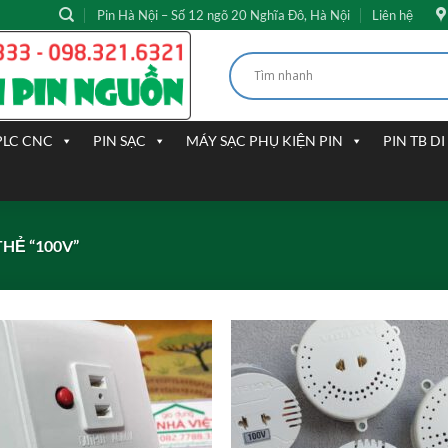
Pin Hà Nội – Số 12 ngõ 20 Nghĩa Đô, Hà Nội
Liên hệ
PLC CNC
PIN SẠC
MÁY SẠC PHỤ KIỆN PIN
PIN TB D
HẺ “100V”