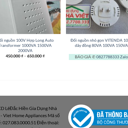
+
ổi nguồn 100V Hợp Long Auto
Đổi nguồn nhỏ gọn VITENDA 1
Transformer 1000VA 1500VA
dây đồng 80VA 100VA 150VA
2000VA
Khoảng
450.000
₫
–
650.000
₫
BÁO GIÁ ✆
0827788333
Zalo
giá:
từ
450.000 ₫
đến
650.000 ₫
D LêĐắc Hiền Gia Dụng Nhà
 - Viet Home Appliances Mã số
: 027.083.0000.51 Điện thoại: