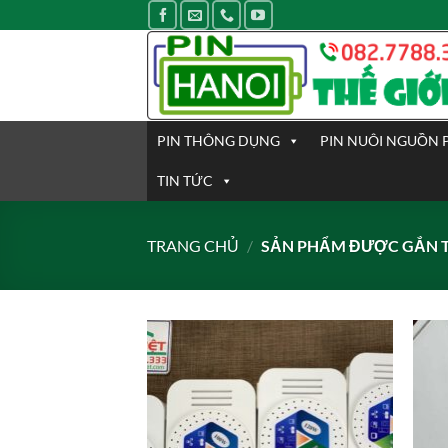
Bỏ
qua
nội
dung
PIN THÔNG DỤNG
PIN NUÔI NGUỒN 
TIN TỨC
TRANG CHỦ
/
SẢN PHẨM ĐƯỢC GẮN T