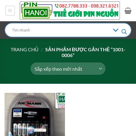
Bỏ
qua
nội
dung
TRANG CHỦ
/
SẢN PHẨM ĐƯỢC GẮN THẺ “1001-
0006”