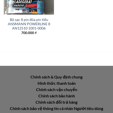
Bộ sạc 8 pin đũa pin tiểu
ANSMANN POWERLINE 8
AN12510 1001-0006
700.000
₫
Chính sách & Quy định chung
Hình thức thanh toán
Chính sách vận chuyển
Chính sách bảo hành
Chính sách đổi trả hàng
Chính sách bảo vệ thông tin cá nhân Người tiêu dùng