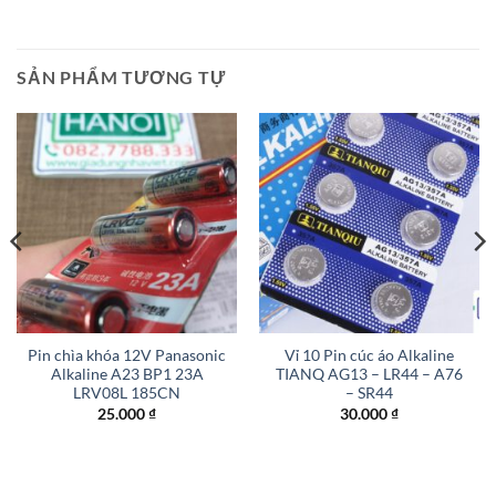
SẢN PHẨM TƯƠNG TỰ
Pin chìa khóa 12V Panasonic
Vỉ 10 Pin cúc áo Alkaline
Alkaline A23 BP1 23A
TIANQ AG13 – LR44 – A76
LRV08L 185CN
– SR44
25.000
₫
30.000
₫