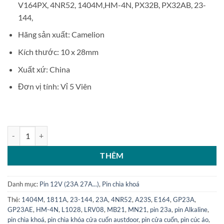
V164PX, 4NR52, 1404M,HM-4N, PX32B, PX32AB, 23-
144,
Hãng sản xuất: Camelion
Kích thước: 10 x 28mm
Xuất xứ: China
Đơn vị tính: Vỉ 5 Viên
Vỉ 5 pin chìa khóa 12V 23A Camelion Alkaline A23 vỏ đỏ vàng số lượ
THÊM
Danh mục:
Pin 12V (23A 27A...)
,
Pin chìa khoá
Thẻ:
1404M
,
1811A
,
23-144
,
23A
,
4NR52
,
A23S
,
E164
,
GP23A
,
GP23AE
,
HM-4N
,
L1028
,
LRV08
,
MB21
,
MN21
,
pin 23a
,
pin Alkaline
,
pin chìa khoá
,
pin chìa khóa cửa cuốn austdoor
,
pin cửa cuốn
,
pin cúc áo
,