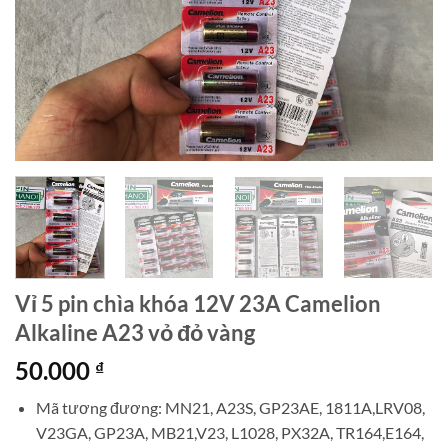
Vỉ 5 pin chìa khóa 12V 23A Camelion
Alkaline A23 vỏ đỏ vàng
50.000
₫
Mã tương đương: MN21, A23S, GP23AE, 1811A,LRV08,
V23GA, GP23A, MB21,V23, L1028, PX32A, TR164,E164,