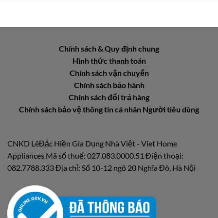
Chính sách & Quy định chung
Hình thức thanh toán
Chính sách vận chuyển
Chính sách bảo hành
Chính sách đổi trả hàng
Chính sách bảo vệ thông tin cá nhân Người tiêu dùng
CNKD LêĐắc Hiền Gia Dụng Nhà Việt - Viet Home
Appliances Mã số thuế: 027.083.0000.51 Điện thoại:
082.7788.333 Địa chỉ: Số 10-12 ngõ 20 Nghĩa Đô, Hà Nội