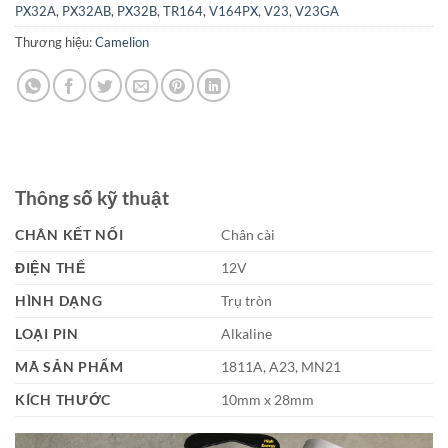
PX32A
,
PX32AB
,
PX32B
,
TR164
,
V164PX
,
V23
,
V23GA
Thương hiệu:
Camelion
Thông số kỹ thuật
CHÂN KẾT NỐI
Chân cài
ĐIỆN THẾ
12V
HÌNH DẠNG
Trụ tròn
LOẠI PIN
Alkaline
MÃ SẢN PHẨM
1811A, A23, MN21
KÍCH THƯỚC
10mm x 28mm