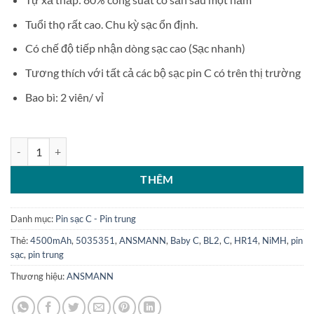
Tuổi thọ rất cao. Chu kỳ sạc ổn định.
Có chế độ tiếp nhận dòng sạc cao (Sạc nhanh)
Tương thích với tất cả các bộ sạc pin C có trên thị trường
Bao bì
:
2 viên/ vỉ
Vỉ 2 pin sạc ANSMANN Pin Trung NiMH C 4500mAh Baby C HR14 BL
THÊM
Danh mục:
Pin sạc C - Pin trung
Thẻ:
4500mAh
,
5035351
,
ANSMANN
,
Baby C
,
BL2
,
C
,
HR14
,
NiMH
,
pin
sạc
,
pin trung
Thương hiệu:
ANSMANN