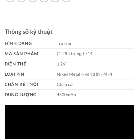
Thông số kỹ thuật
HÌNH DẠNG
Trụ tròn
MÃ SẢN PHẨM
C - Pin trung, hr14
ĐIỆN THẾ
1.2V
LOẠI PIN
Niken Metal Hydrid (Ni-MH)
CHÂN KẾT NỐI
Chân cài
DUNG LƯỢNG
4500mAh