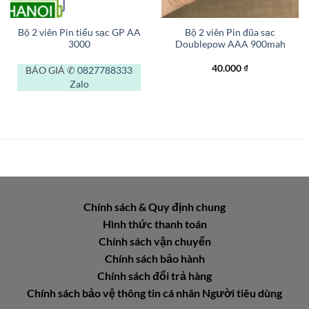
Bộ 2 viên Pin tiểu sạc GP AA
Bộ 2 viên Pin đũa sạc
3000
Doublepow AAA 900mah
40.000
₫
BÁO GIÁ ✆
0827788333
Zalo
Chính sách & Quy định chung
Hình thức thanh toán
Chính sách vận chuyển
Chính sách bảo hành
Chính sách đổi trả hàng
Chính sách bảo vệ thông tin cá nhân Người tiêu dùng