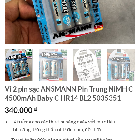
Vỉ 2 pin sạc ANSMANN Pin Trung NiMH C
4500mAh Baby C HR14 BL2 5035351
340.000
₫
Lý tưởng
cho các thiết bị
hàng ngày
với mức tiêu
thụ
năng lượng
thấp
như
đèn pin,
đồ chơi, …
T
ự xả thấp
:
80% công suất
có sẵn
sau
một
năm