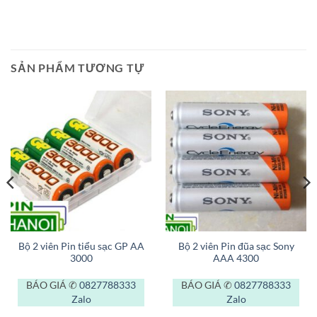
SẢN PHẨM TƯƠNG TỰ
Bộ 2 viên Pin tiểu sạc GP AA
Bộ 2 viên Pin đũa sạc Sony
3000
AAA 4300
BÁO GIÁ ✆
0827788333
BÁO GIÁ ✆
0827788333
Zalo
Zalo