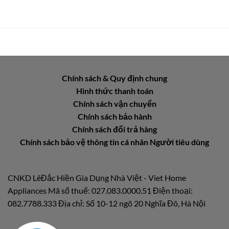
Chính sách & Quy định chung
Hình thức thanh toán
Chính sách vận chuyển
Chính sách bảo hành
Chính sách đổi trả hàng
Chính sách bảo vệ thông tin cá nhân Người tiêu dùng
CNKD LêĐắc Hiền Gia Dụng Nhà Việt - Viet Home
Appliances Mã số thuế: 027.083.0000.51 Điện thoại:
082.7788.333 Địa chỉ: Số 10-12 ngõ 20 Nghĩa Đô, Hà Nội