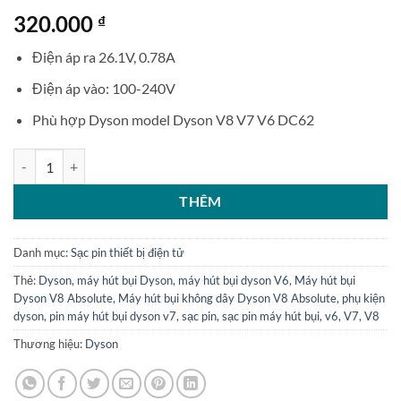
320.000
₫
Điện áp ra 26.1V, 0.78A
Điện áp vào: 100-240V
Phù hợp Dyson model Dyson V8 V7 V6 DC62
Sạc pin máy hút bụi Dyson V8 V7 V6 DC62 số lượng
THÊM
Danh mục:
Sạc pin thiết bị điện tử
Thẻ:
Dyson
,
máy hút bụi Dyson
,
máy hút bụi dyson V6
,
Máy hút bụi
Dyson V8 Absolute
,
Máy hút bụi không dây Dyson V8 Absolute
,
phụ kiện
dyson
,
pin máy hút bụi dyson v7
,
sạc pin
,
sạc pin máy hút bụi
,
v6
,
V7
,
V8
Thương hiệu:
Dyson