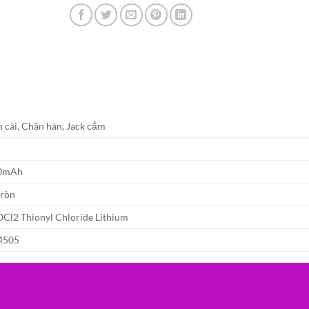
 cài, Chân hàn, Jack cắm
V
0mAh
tròn
OCl2 Thionyl Chloride Lithium
4505