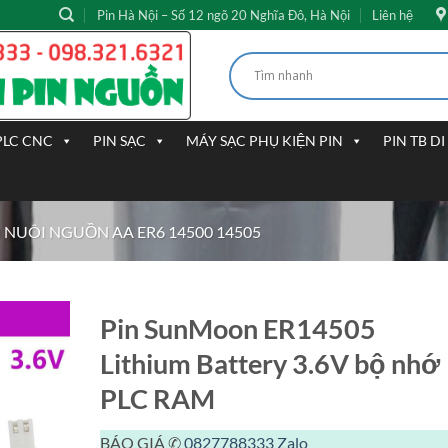
Pin Hà Nội – Số 12 ngõ 20 Nghĩa Đô, Hà Nội
Liên hệ
PLC CNC
PIN SẠC
MÁY SẠC PHỤ KIỆN PIN
PIN TB D
N NUÔI NGUỒN AA ER6 14500 14505
Pin SunMoon ER14505
Lithium Battery 3.6V bộ nhớ
PLC RAM
BÁO GIÁ ✆
0827788333
Zalo