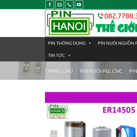
Bỏ
qua
nội
dung
PIN THÔNG DỤNG
PIN NUÔI NGUỒN 
TIN TỨC
TRANG CHỦ
/
PIN NUÔI PLC CNC
/
PI