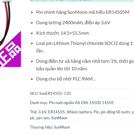
Pin chính hãng SunMoon mã hiệu ER14505M
Dung lượng 2400mAh, điện áp 3.6V
Kích thước 14.5×55.5mm
Loại pin Lithium Thionyl chloride SOCl2 dùng 1
lần.
Dòng điện tự xả hằng năm nhỏ hơn 1%, thời gi
bảo quản lên tới 10 năm.
Dùng cho bộ nhớ PLC RAM…
SKU:
SunER14505-120
Danh mục:
Pin nuôi nguồn AA ER6 14500 14505
Thẻ:
3.6V
,
ER14505
,
lithium battery
,
Pin
,
pin đồng hồ nước
,
p
plc
,
pin ram
,
SunMoon
Thương hiệu:
SunMoon