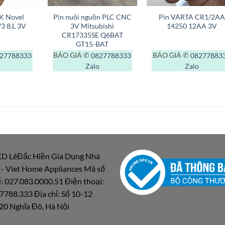
K Novel
Pin nuôi nguồn PLC CNC
Pin VARTA CR1/2AA
3 8.L 3V
3V Mitsubishi
14250 12AA 3V
CR17335SE Q6BAT
GT15-BAT
27788333
BÁO GIÁ ✆
0827788333
BÁO GIÁ ✆
08277883
Zalo
Zalo
D LêĐắc Hiền Gia Dụng Nhà
 - Viet Home Appliances Mã số
: 027.083.0000.51 Điện thoại:
7788.333 Địa chỉ: Số 10-12
20 Nghĩa Đô, Hà Nội