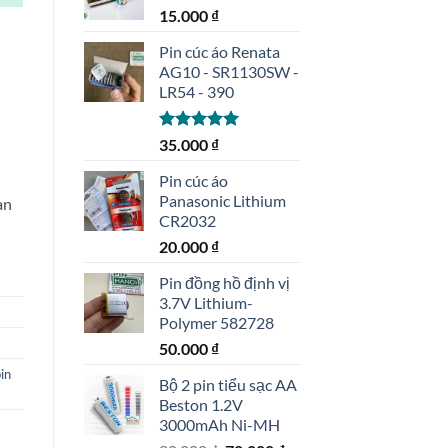
15.000
₫
Pin cúc áo Renata
AG10 - SR1130SW -
LR54 - 390
Được xếp
35.000
₫
hạng
5.00
5 sao
Pin cúc áo
Panasonic Lithium
an
CR2032
20.000
₫
Pin đồng hồ định vị
3.7V Lithium-
Polymer 582728
50.000
₫
in
Bộ 2 pin tiểu sạc AA
Beston 1.2V
3000mAh Ni-MH