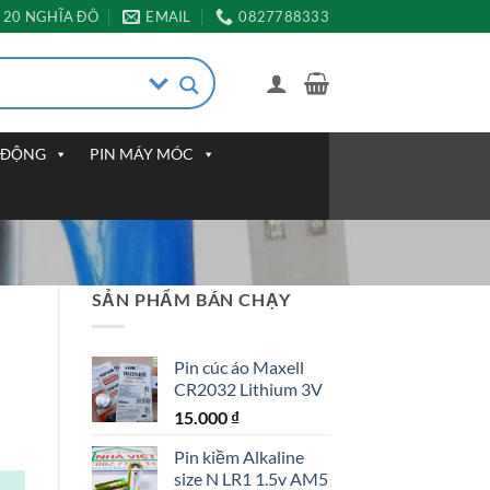
20 NGHĨA ĐÔ
EMAIL
0827788333
I ĐỘNG
PIN MÁY MÓC
SẢN PHẨM BÁN CHẠY
Pin cúc áo Maxell
CR2032 Lithium 3V
15.000
₫
Pin kiềm Alkaline
size N LR1 1.5v AM5