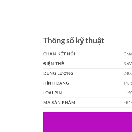
Thông số kỹ thuật
CHÂN KẾT NỐI
Chân
ĐIỆN THẾ
3.6
DUNG LƯỢNG
240
HÌNH DẠNG
Trụ 
LOẠI PIN
Li-S
MÃ SẢN PHẨM
ER1