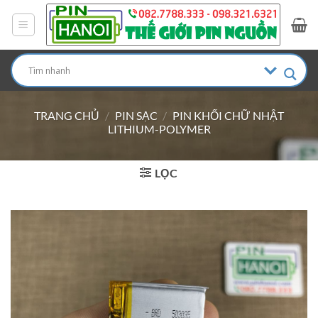
Bỏ
qua
nội
dung
TRANG CHỦ
/
PIN SẠC
/
PIN KHỐI CHỮ NHẬT
LITHIUM-POLYMER
LỌC