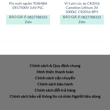
Pin nuôi nguồn TOSHIBA
Vỉ 5 pin cúc áo CR2016
ER17500V 3.6V PLC
Camelion Lithium 3V
5000LC CR2016-BP5
BÁO GIÁ ✆
0827788333
BÁO GIÁ ✆
0827788333
Zalo
Zalo
0 ₫.
Chính sách & Quy định chung
Hình thức thanh toán
Chính sách vận chuyển
Chính sách bảo hành
Chính sách đổi trả hàng
Chính sách bảo vệ thông tin cá nhân Người tiêu dùng