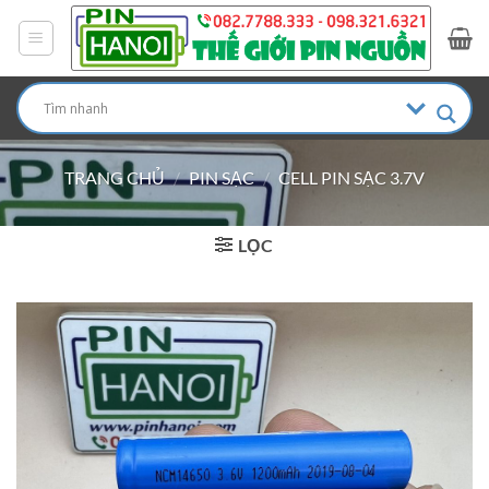
Bỏ
qua
nội
dung
TRANG CHỦ
/
PIN SẠC
/
CELL PIN SẠC 3.7V
LỌC