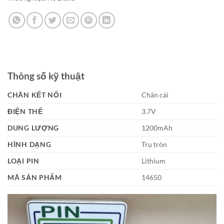
Thông số kỹ thuật
CHÂN KẾT NỐI
Chân cài
ĐIỆN THẾ
3.7V
DUNG LƯỢNG
1200mAh
HÌNH DẠNG
Trụ tròn
LOẠI PIN
Lithium
MÃ SẢN PHẨM
14650