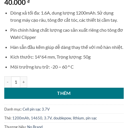
40.000
₫
Dòng xả tối đa: 1.6A, dung lượng 1200mAh. Sử dụng
trong máy cạo râu, tông đơ cắt tóc, các thiết bị cầm tay.
Pin chính hãng chất lượng cao sản xuất riêng cho tông đơ
Wahl Clipper
Hàn sẵn đầu kẽm giúp dễ dàng thay thế với mỏ hàn nhiệt.
Kích thước: 14*64 mm, Trọng lượng: 50g
Môi trường lưu trữ: -20 ~ 60 ° C
Pin sạc Lithium NCM 14650 1200mAh 3.7V gắn sẵn chân hàn số lượ
THÊM
Danh mục:
Cell pin sạc 3.7V
Thẻ:
1200mAh
,
14650
,
3.7V
,
doublepow
,
lithium
,
pin sạc
Thương hiệu:
No Brand