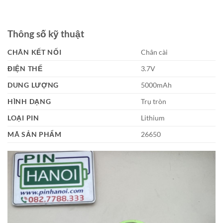
Thông số kỹ thuật
CHÂN KẾT NỐI
Chân cài
ĐIỆN THẾ
3.7V
DUNG LƯỢNG
5000mAh
HÌNH DẠNG
Trụ tròn
LOẠI PIN
Lithium
MÃ SẢN PHẨM
26650