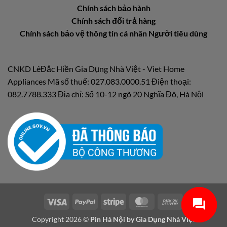
Chính sách bảo hành
Chính sách đổi trả hàng
Chính sách bảo vệ thông tin cá nhân Người tiêu dùng
CNKD LêĐắc Hiền Gia Dụng Nhà Việt - Viet Home
Appliances Mã số thuế: 027.083.0000.51 Điện thoại:
082.7788.333 Địa chỉ: Số 10-12 ngõ 20 Nghĩa Đô, Hà Nội
Visa
PayPal
Stripe
MasterCard
Cash
On
Copyright 2026 ©
Pin Hà Nội by
Gia Dụng Nhà Việt
Delivery