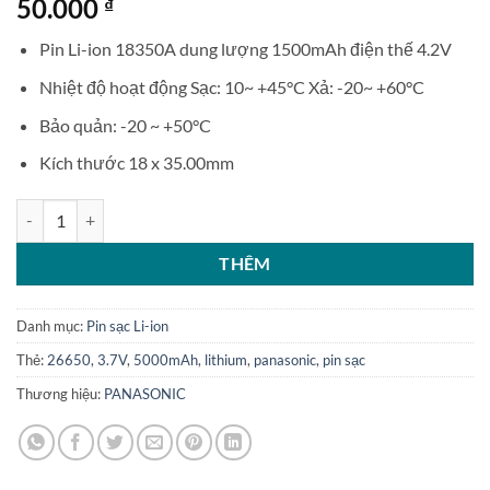
50.000
₫
Pin Li-ion 18350A dung lượng 1500mAh điện thế 4.2V
Nhiệt độ hoạt động Sạc: 10~ +45°C Xả: -20~ +60°C
Bảo quản: -20 ~ +50°C
Kích thước 18 x 35.00mm
Pin sạc 18350A Lithium ion 1500mAh 4.2V số lượng
THÊM
Danh mục:
Pin sạc Li-ion
Thẻ:
26650
,
3.7V
,
5000mAh
,
lithium
,
panasonic
,
pin sạc
Thương hiệu:
PANASONIC