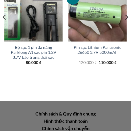
Bộ sạc 1 pin đa năng
Pin sạc Lithium Panasonic
Parklong A1 sạc pin 1.2V
26650 3.7V 5000mAh
3.7V báo trạng thái sạc
Giá
Giá
80.000
₫
120.000
₫
110.000
₫
gốc
hiện
là:
tại
120.000 ₫.
là:
110.000
Chính sách & Quy định chung
Hình thức thanh toán
Chính sách vận chuyển