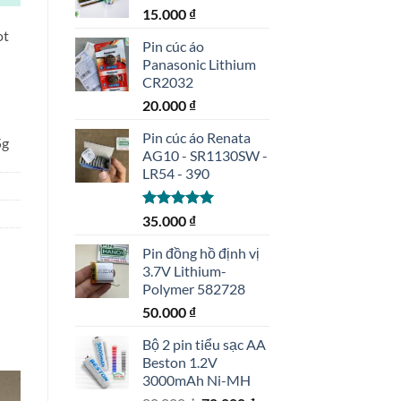
15.000
₫
ot
Pin cúc áo
Panasonic Lithium
CR2032
20.000
₫
Pin cúc áo Renata
5g
AG10 - SR1130SW -
LR54 - 390
Được xếp
35.000
₫
hạng
5.00
5 sao
Pin đồng hồ định vị
3.7V Lithium-
Polymer 582728
50.000
₫
Bộ 2 pin tiểu sạc AA
Beston 1.2V
3000mAh Ni-MH