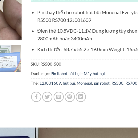
Pin thay thế cho robot hút bụi Moneual Everyb
RS500 RS700 12J001609
Điện thế 10.8VDC-11.1V, Dung lượng tùy chọn
2800mAh hoặc 3400mAh
Kích thước: 68.7 x 55.2 x 19.0mm Weight: 165.
SKU:
RS500-500
Danh mục:
Pin Robot hút bụi - Máy hút bụi
Thẻ:
12J001609
,
hút bụi
,
Moneual
,
pin robot
,
RS500
,
RS700