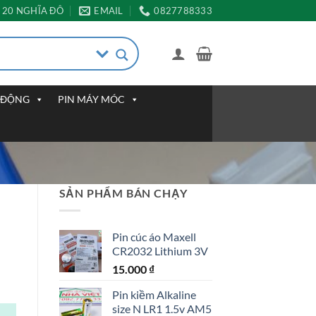
20 NGHĨA ĐÔ
EMAIL
0827788333
I ĐỘNG
PIN MÁY MÓC
SẢN PHẨM BÁN CHẠY
Pin cúc áo Maxell
CR2032 Lithium 3V
15.000
₫
Pin kiềm Alkaline
size N LR1 1.5v AM5