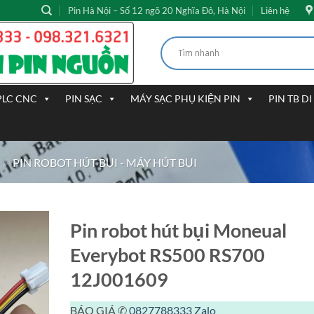
Pin Hà Nội – Số 12 ngõ 20 Nghĩa Đô, Hà Nội
Liên hệ
PLC CNC
PIN SẠC
MÁY SẠC PHỤ KIỆN PIN
PIN TB D
/
PIN ROBOT HÚT BỤI - MÁY HÚT BỤI
Pin robot hút bụi Moneual
Everybot RS500 RS700
12J001609
BÁO GIÁ ✆
0827788333
Zalo