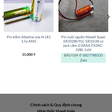
Pin kiềm Alkaline size N LR1
Pin nuôi nguồn Maxell Super
1.5v AM5
ER10280 PLC ER10/28 có
jack cắm 2/3AAA FX2NC-
32BL 3.6V
15.000
₫
BÁO GIÁ ✆
0827788333
Zalo
Chính sách & Quy định chung
Hình thức thanh toán