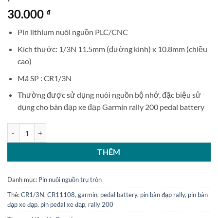
30.000
₫
Pin lithium nuôi nguồn PLC/CNC
Kích thước: 1/3N 11.5mm (đường kính) x 10.8mm (chiều
cao)
Mã SP : CR1/3N
Thường được sử dụng nuôi nguồn bộ nhớ, đặc biệu sử
dụng cho bàn đạp xe đạp Garmin rally 200 pedal battery
Pin Lithium 3V CR1/3N 170mAh CR11108 - Pin bàn đạp Garmin Rally
THÊM
Danh mục:
Pin nuôi nguồn trụ tròn
Thẻ:
CR1/3N
,
CR11108
,
garmin
,
pedal battery
,
pin bàn đạp rally
,
pin bàn
đạp xe đạp
,
pin pedal xe đạp
,
rally 200