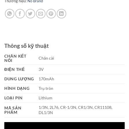
Thương hiệu:
No Brand
Thông số kỹ thuật
CHÂN KẾT
Chân cài
NỐI
ĐIỆN THẾ
3V
DUNG LƯỢNG
170mAh
HÌNH DẠNG
Trụ tròn
LOẠI PIN
Lithium
1/3N, 2L76, CR-1/3N, CR1/3N, CR11108,
MÃ SẢN
PHẨM
DL1/3N