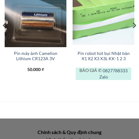
Pin máy ảnh Camelion
Pin robot hút bụi Nhật bản
Lithium CR123A 3V
X1 X2 X3 X3L KK-1 2 3
50.000
₫
BÁO GIÁ ✆
0827788333
Zalo
Chính sách & Quy định chung