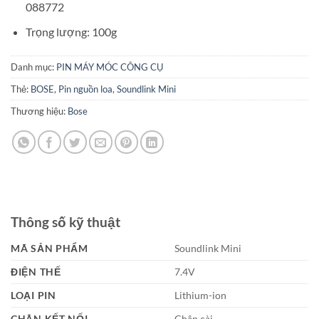
088772
Trọng lượng: 100g
Danh mục:
PIN MÁY MÓC CÔNG CỤ
Thẻ:
BOSE
,
Pin nguồn loa
,
Soundlink Mini
Thương hiệu:
Bose
Thông số kỹ thuật
MÃ SẢN PHẨM
Soundlink Mini
ĐIỆN THẾ
7.4V
LOẠI PIN
Lithium-ion
CHÂN KẾT NỐI
Chân cài