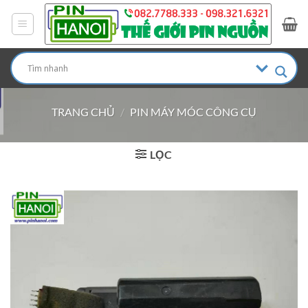
Bỏ
qua
nội
dung
TRANG CHỦ
/
PIN MÁY MÓC CÔNG CỤ
LỌC