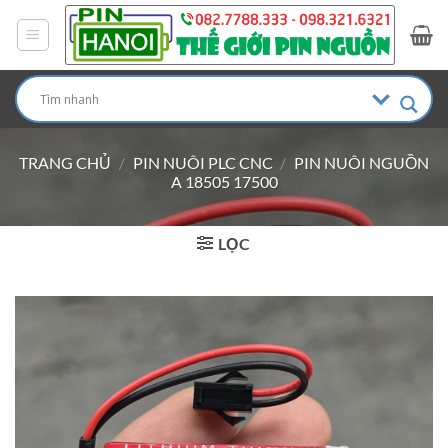
Bỏ
qua
nội
dung
TRANG CHỦ
/
PIN NUÔI PLC CNC
/
PIN NUÔI NGUỒN
A 18505 17500
LỌC