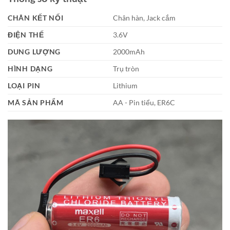
CHÂN KẾT NỐI
Chân hàn, Jack cắm
ĐIỆN THẾ
3.6V
DUNG LƯỢNG
2000mAh
HÌNH DẠNG
Trụ tròn
LOẠI PIN
Lithium
MÃ SẢN PHẨM
AA - Pin tiểu, ER6C