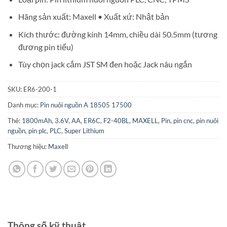
Hãng sản xuất: Maxell • Xuất xứ: Nhật bản
Kích thước: đường kính 14mm, chiều dài 50.5mm (tương
đương pin tiểu)
Tùy chọn jack cắm JST SM đen hoặc Jack nâu ngắn
SKU:
ER6-200-1
Danh mục:
Pin nuôi nguồn A 18505 17500
Thẻ:
1800mAh
,
3.6V
,
AA
,
ER6C
,
F2-40BL
,
MAXELL
,
Pin
,
pin cnc
,
pin nuôi
nguồn
,
pin plc
,
PLC
,
Super Lithium
Thương hiệu:
Maxell
Thông số kỹ thuật