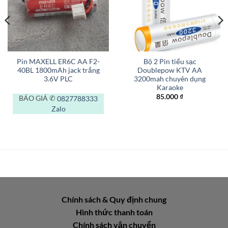
Pin MAXELL ER6C AA F2-
Bộ 2 Pin tiểu sạc
40BL 1800mAh jack trắng
Doublepow KTV AA
3.6V PLC
3200mah chuyên dụng
Karaoke
85.000
₫
BÁO GIÁ ✆
0827788333
Zalo
Chính sách & Quy định chung
Hình thức thanh toán
Chính sách vận chuyển