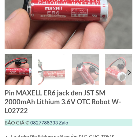
Pin MAXELL ER6 jack đen JST SM
2000mAh Lithium 3.6V OTC Robot W-
L02722
BÁO GIÁ ✆
0827788333
Zalo
Loại pin: Pin lithium nuôi nguồn PLC, CNC, TPMS