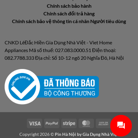
Chính sách bảo hành
Chính sách đổi trả hàng
Chính sách bảo vệ thông tin cá nhân Người tiêu dùng
CNKD LêĐắc Hiền Gia Dụng Nhà Việt - Viet Home
Appliances Mã số thuế: 027.083.0000.51 Điện thoại:
082.7788.333 Địa chỉ: Số 10-12 ngõ 20 Nghĩa Đô, Hà Nội
Visa
PayPal
Stripe
MasterCard
Cash
On
Copyright 2026 ©
Pin Hà Nội by
Gia Dụng Nhà Việt
Delivery