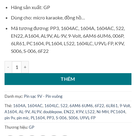
Hãng sản xuất: GP
Dùng cho: micro karaoke, đồng hồ…
Mã tương đương: PP3, 1604AC, 1604A, 1604AC, 522,
EN22, A1604, AL9V, AL-9V, 9-Volt, 6AM6 6UM6, 006P,
6LR61, PC1604, PL1604, L522, 1604LC, U9VL-FP, K9V,
S006, S-006, 6F22
Pin GP Greencell 9V 6F22 số lượng
THÊM
Danh mục:
Pin sạc 9V - Pin vuông
Thẻ:
1604A
,
1604AC
,
1604LC
,
522
,
6AM6 6UM6
,
6F22
,
6LR61
,
9-Volt
,
A1604
,
AL-9V
,
AL9V
,
doublepow
,
EN22
,
K9V
,
L522
,
Ni-MH
,
PC1604
,
pin 9v
,
pin mic
,
PL1604
,
PP3
,
S-006
,
S006
,
U9VL-FP
Thương hiệu:
GP