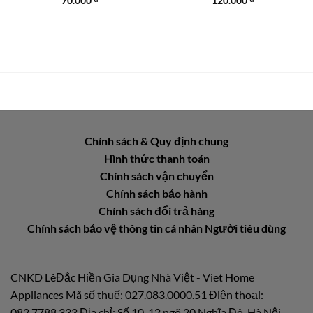
70.000
₫
120.000
₫
Chính sách & Quy định chung
Hình thức thanh toán
Chính sách vận chuyển
Chính sách bảo hành
Chính sách đổi trả hàng
Chính sách bảo vệ thông tin cá nhân Người tiêu dùng
CNKD LêĐắc Hiền Gia Dụng Nhà Việt - Viet Home
Appliances Mã số thuế: 027.083.0000.51 Điện thoại:
082.7788.333 Địa chỉ: Số 10-12 ngõ 20 Nghĩa Đô, Hà Nội