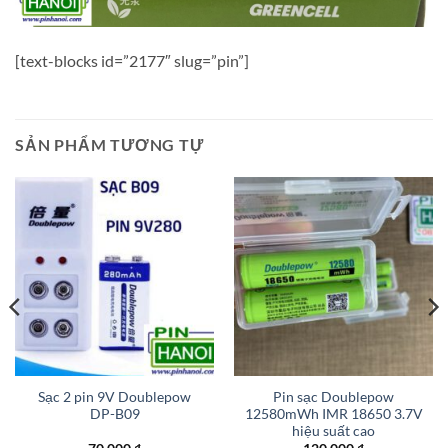
[text-blocks id=”2177″ slug=”pin”]
SẢN PHẨM TƯƠNG TỰ
Sạc 2 pin 9V Doublepow
Pin sạc Doublepow
DP-B09
12580mWh IMR 18650 3.7V
hiệu suất cao