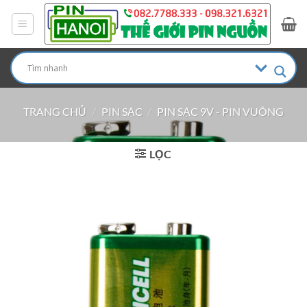
Bỏ
qua
nội
dung
TRANG CHỦ
/
PIN SẠC
/
PIN SẠC 9V - PIN VUÔNG
LỌC