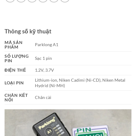
Thông số kỹ thuật
MÃ SẢN
Parklong A1
PHẨM
SỐ LƯỢNG
Sạc 1 pin
PIN
ĐIỆN THẾ
1.2V, 3.7V
Lithium-ion, Niken Cadimi (Ni-CD), Niken Metal
LOẠI PIN
Hydrid (Ni-MH)
CHÂN KẾT
Chân cài
NỐI