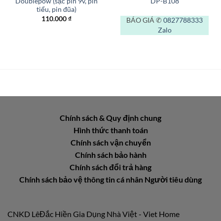
Doublepow (sạc pin 9v, pin
DP-B108
tiểu, pin đũa)
110.000
₫
BÁO GIÁ ✆
0827788333
Zalo
Chính sách & Quy định chung
Hình thức thanh toán
Chính sách vận chuyển
Chính sách bảo hành
Chính sách đổi trả hàng
Chính sách bảo vệ thông tin cá nhân Người tiêu dùng
CNKD LêĐắc Hiền Gia Dụng Nhà Việt - Viet Home