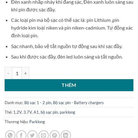
Đèn xanh nhấp nháy khi đang sạc, Đèn xanh luôn sáng sau
khi pin được sạc đầy.
Các loại pin mà bộ sạc có thể sạc là: pin Lithium ,pin
hydride kim loại niken và pin niken-cadmium. Tự động xác
định loại pin.
Sạc nhanh, bảo vệ tắt nguồn tự động sau khi sạc đầy.
Sau khi được sạc đầy, đèn led luôn sáng và tắt nguồn.
Bộ sạc 1 pin đa năng Parklong A1 sạc pin 1.2V 3.7V báo trạng thái sạ
THÊM
Danh mục:
Bộ sạc 1 - 2 pin
,
Bộ sạc pin - Battery chargers
Thẻ:
1.2V
,
3.7V
,
A1
,
bộ sạc pin
,
parklong
Thương hiệu:
Parklong