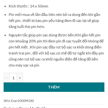
Kích thước : 14 x 50mm
Pin mới mua về lần đầu tiên nên bỏ ra dùng đến khi gần
hết pin , thiết bị báo pin yếu hãng đem đi sạc lại sẽ giúp
tăng tuổi thọ pin hơn.
Nguyên tắc giúp pin sạc dùng được bền:Khi gần hết pin
còn khoảng 20% pin thì đem pin đi sạc tuyệt đối không để
pin hết kiệt , Khi pin sạc đầy rút bộ sạc ra khỏi dòng điện
tránh trai pin , đối với bộ sạc có chế độ tự ngắt khi đầy pin
cũng nên rút bộ sạc ra khỏi nguồn điện để tăng độ bền
cho máy sạc và pin
Bộ 2 pin tiểu sạc Energizer Recharge Extreme AA 2000mAh HR6 số 
THÊM
SKU:
Ener2000M180