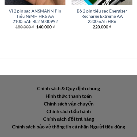
Vỉ 2 pin sạc ANSMANN Pin
Bộ 2 pin tiểu sạc Energizer
Tiểu NiMH HR6 AA
Recharge Extreme AA
2100mAh BL2 5030992
2300mAh HR6
Giá
Giá
180.000
₫
140.000
₫
220.000
₫
gốc
hiện
là:
tại
180.000 ₫.
là:
140.000 ₫.
Chính sách & Quy định chung
Hình thức thanh toán
Chính sách vận chuyển
Chính sách bảo hành
Chính sách đổi trả hàng
Chính sách bảo vệ thông tin cá nhân Người tiêu dùng