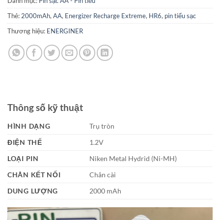
Danh mục:
Pin sạc AA - Pin tiểu
Thẻ:
2000mAh
,
AA
,
Energizer Recharge Extreme
,
HR6
,
pin tiểu sạc
Thương hiệu:
ENERGINER
Thông số kỹ thuật
HÌNH DẠNG
Trụ tròn
ĐIỆN THẾ
1.2V
LOẠI PIN
Niken Metal Hydrid (Ni-MH)
CHÂN KẾT NỐI
Chân cài
DUNG LƯỢNG
2000 mAh