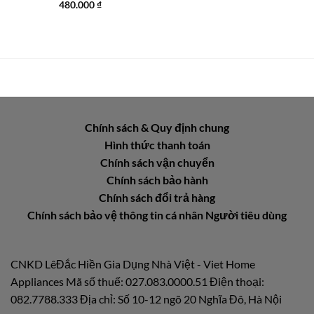
480.000
₫
Chính sách & Quy định chung
Hình thức thanh toán
Chính sách vận chuyển
Chính sách bảo hành
Chính sách đổi trả hàng
Chính sách bảo vệ thông tin cá nhân Người tiêu dùng
CNKD LêĐắc Hiền Gia Dụng Nhà Việt - Viet Home
Appliances Mã số thuế: 027.083.0000.51 Điện thoại:
082.7788.333 Địa chỉ: Số 10-12 ngõ 20 Nghĩa Đô, Hà Nội