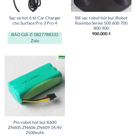
Sạc xe hơi ô tô Car Charger
Đế sạc robot hút bụi iRobot
cho Surface Pro 3 Pro 4
Roomba Series 500 600 700
800 900
900.000
₫
BÁO GIÁ ✆
0827788333
Zalo
Pin robot hút bụi X600
ZN605 ZN606 ZN609 14.4V
2500mAh