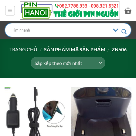
Bỏ
qua
nội
dung
TRANG CHỦ
/
SẢN PHẨM MÃ SẢN PHẨM
/
ZN606