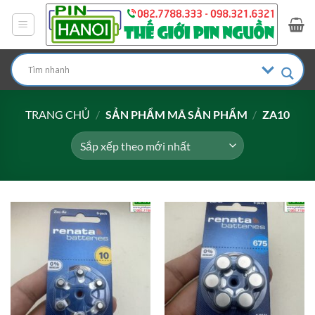
Bỏ
qua
nội
dung
TRANG CHỦ
/
SẢN PHẨM MÃ SẢN PHẨM
/
ZA10