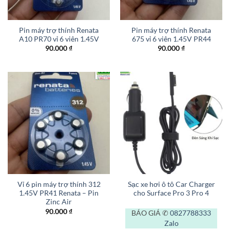
Pin máy trợ thính Renata
Pin máy trợ thính Renata
A10 PR70 vỉ 6 viên 1.45V
675 vỉ 6 viên 1.45V PR44
90.000
₫
90.000
₫
Vỉ 6 pin máy trợ thính 312
Sạc xe hơi ô tô Car Charger
1.45V PR41 Renata – Pin
cho Surface Pro 3 Pro 4
Zinc Air
90.000
₫
BÁO GIÁ ✆
0827788333
Zalo