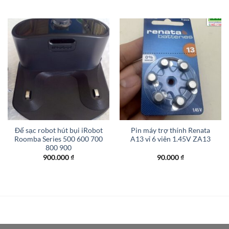
Đế sạc robot hút bụi iRobot
Pin máy trợ thính Renata
Roomba Series 500 600 700
A13 vỉ 6 viên 1.45V ZA13
800 900
900.000
₫
90.000
₫