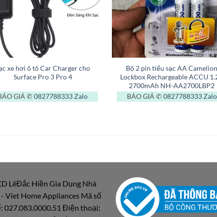
+
ạc xe hơi ô tô Car Charger cho
Bộ 2 pin tiểu sạc AA Camelio
Surface Pro 3 Pro 4
Lockbox Rechargeable ACCU 1.
2700mAh NH-AA2700LBP2
BÁO GIÁ ✆
0827788333
Zalo
BÁO GIÁ ✆
0827788333
Zalo
D LêĐắc Hiền Gia Dụng Nhà
 - Viet Home Appliances Mã số
: 027.083.0000.51 Điện thoại: