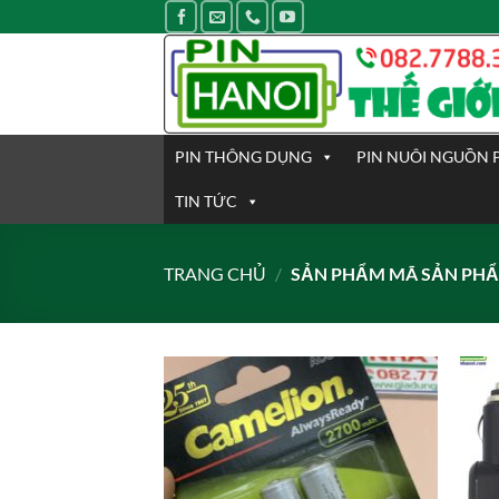
Bỏ
qua
nội
dung
PIN THÔNG DỤNG
PIN NUÔI NGUỒN 
TIN TỨC
TRANG CHỦ
/
SẢN PHẨM MÃ SẢN PH