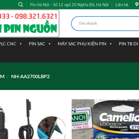
Pin Hà Nội – Số 12 ngõ 20 Nghĩa Đô, Hà Nội
Liên hệ
PLC CNC
PIN SẠC
MÁY SẠC PHỤ KIỆN PIN
PIN TB D
ẨM
/
NH-AA2700LBP2