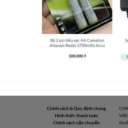
+
+
Bộ 2 pin tiểu sạc AA Camelion
S
Alaways Ready 2700mAh Accu
100.000
₫
Chính sách & Quy định chung
CNK
Hình thức thanh toán
Việt
Chính sách vận chuyển
thuế