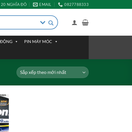
20 NGHĨA ĐÔ
EMAIL
0827788333
I ĐỘNG
PIN MÁY MÓC