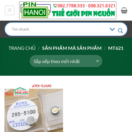
Bỏ
qua
nội
dung
TRANG CHỦ
/
SẢN PHẨM MÃ SẢN PHẨM
/
MT621