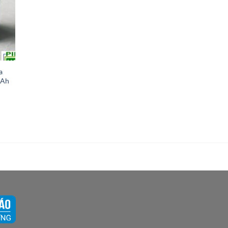
a
mAh
000 ₫.