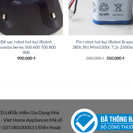
+
Đế sạc robot hút bụi iRobot
Pin robot hút bụi iRobot Braav
oomba Series 500 600 700 800
380t 381 Mint5200c 7.2v 2500
900
Giá
Giá
900.000
₫
380.000
₫
350.000
₫
gốc
hiện
là:
tại
380.000 ₫.
là:
350.
D LêĐắc Hiền Gia Dụng Nhà
 - Viet Home Appliances Mã số
: 027.083.0000.51 Điện thoại: