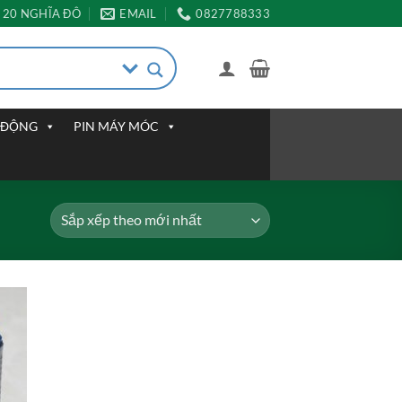
20 NGHĨA ĐÔ
EMAIL
0827788333
I ĐỘNG
PIN MÁY MÓC