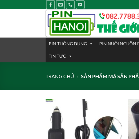
Bỏ
qua
nội
dung
PIN THÔNG DỤNG
PIN NUÔI NGUỒN 
TIN TỨC
TRANG CHỦ
/
SẢN PHẨM MÃ SẢN PH