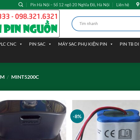
Pin Hà Nội – Số 12 ngõ 20 Nghĩa Đô, Hà Nội
Liên hệ
PLC CNC
PIN SẠC
MÁY SẠC PHỤ KIỆN PIN
PIN TB D
ẨM
/
MINT5200C
-8%