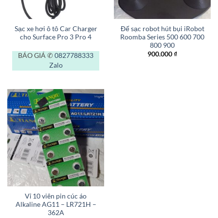
Sạc xe hơi ô tô Car Charger
Đế sạc robot hút bụi iRobot
cho Surface Pro 3 Pro 4
Roomba Series 500 600 700
800 900
900.000
₫
BÁO GIÁ ✆
0827788333
Zalo
Vỉ 10 viên pin cúc áo
Alkaline AG11 – LR721H –
362A