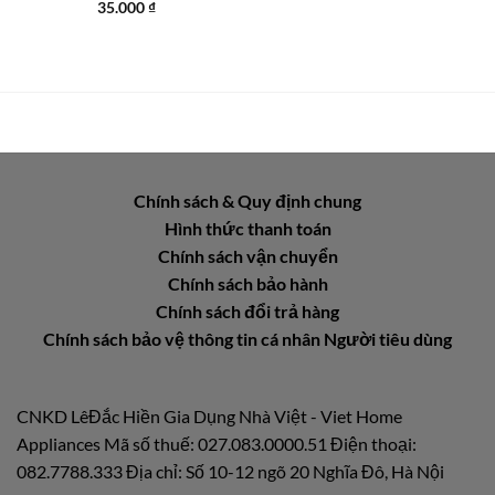
35.000
₫
Chính sách & Quy định chung
Hình thức thanh toán
Chính sách vận chuyển
Chính sách bảo hành
Chính sách đổi trả hàng
Chính sách bảo vệ thông tin cá nhân Người tiêu dùng
CNKD LêĐắc Hiền Gia Dụng Nhà Việt - Viet Home
Appliances Mã số thuế: 027.083.0000.51 Điện thoại:
082.7788.333 Địa chỉ: Số 10-12 ngõ 20 Nghĩa Đô, Hà Nội