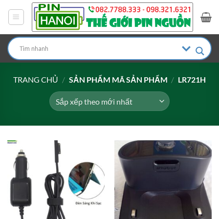
Bỏ
qua
nội
dung
TRANG CHỦ
/
SẢN PHẨM MÃ SẢN PHẨM
/
LR721H