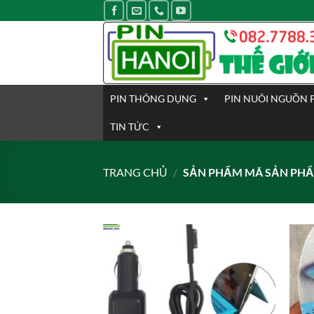
Bỏ
qua
nội
dung
PIN THÔNG DỤNG
PIN NUÔI NGUỒN 
TIN TỨC
TRANG CHỦ
/
SẢN PHẨM MÃ SẢN PH