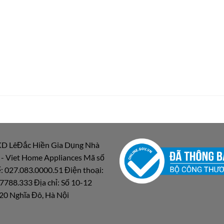
D LêĐắc Hiền Gia Dụng Nhà
 - Viet Home Appliances Mã số
: 027.083.0000.51 Điện thoại:
7788.333 Địa chỉ: Số 10-12
20 Nghĩa Đô, Hà Nội