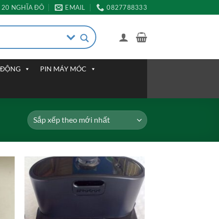
20 NGHĨA ĐÔ
EMAIL
0827788333
I ĐỘNG
PIN MÁY MÓC