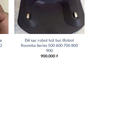
+
a
Đế sạc robot hút bụi iRobot
L2
Roomba Series 500 600 700 800
900
900.000
₫