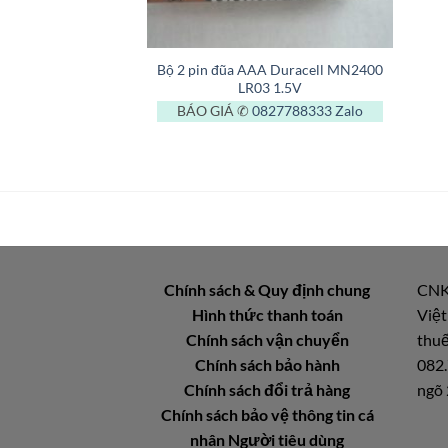
+
Bộ 2 pin đũa AAA Duracell MN2400
LR03 1.5V
BÁO GIÁ ✆
0827788333
Zalo
Chính sách & Quy định chung
CNK
Hình thức thanh toán
Việt
Chính sách vận chuyển
thuế
Chính sách bảo hành
082.
Chính sách đổi trả hàng
ngõ 
Chính sách bảo vệ thông tin cá
nhân Người tiêu dùng