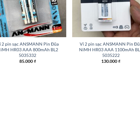
+
ỉ 2 pin sạc ANSMANN Pin Đũa
Vỉ 2 pin sạc ANSMANN Pin Đũ
iMH HR03 AAA 800mAh BL2
NiMH HR03 AAA 1100mAh B
5035332
5035222
85.000
₫
130.000
₫