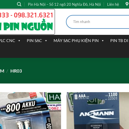
Pin Hà Nội – Số 12 ngõ 20 Nghĩa Đô, Hà Nội
Liên hệ
PLC CNC
PIN SẠC
MÁY SẠC PHỤ KIỆN PIN
PIN TB D
ẨM
/
HR03