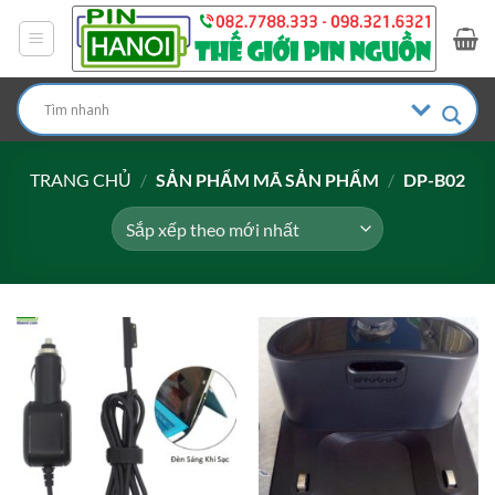
Bỏ
qua
nội
dung
TRANG CHỦ
/
SẢN PHẨM MÃ SẢN PHẨM
/
DP-B02