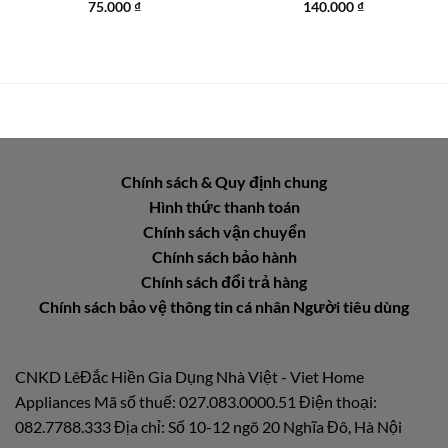
75.000
₫
140.000
₫
Chính sách & Quy định chung
Hình thức thanh toán
Chính sách vận chuyển
Chính sách bảo hành
Chính sách đổi trả hàng
Chính sách bảo vệ thông tin cá nhân Người tiêu dùng
CNKD LêĐắc Hiền Gia Dụng Nhà Việt - Viet Home
Appliances Mã số thuế: 027.083.0000.51 Điện thoại:
082.7788.333 Địa chỉ: Số 10-12 ngõ 20 Nghĩa Đô, Hà Nội