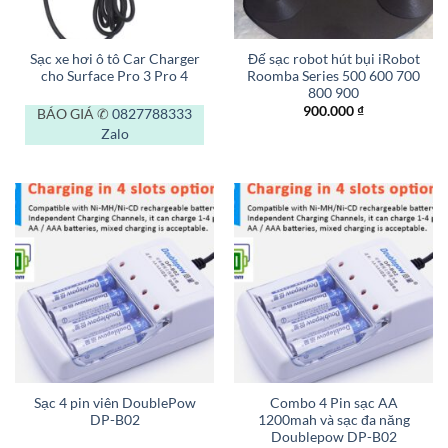
Sạc xe hơi ô tô Car Charger
Đế sạc robot hút bụi iRobot
cho Surface Pro 3 Pro 4
Roomba Series 500 600 700
800 900
900.000
₫
BÁO GIÁ ✆
0827788333
Zalo
Sạc 4 pin viên DoublePow
Combo 4 Pin sạc AA
DP-B02
1200mah và sạc đa năng
Doublepow DP-B02