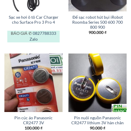
Sạc xe hơi ô tô Car Charger
Đế sạc robot hút bụi iRobot
cho Surface Pro 3 Pro 4
Roomba Series 500 600 700
800 900
900.000
₫
BÁO GIÁ ✆
0827788333
Zalo
Pin cúc áo Panasonic
Pin nuôi nguồn Panasonic
CR2477 3V
CR2477 lithium 3V hàn chân
100.000
₫
90.000
₫