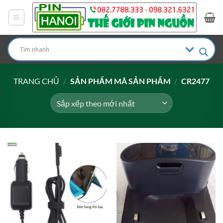
Bỏ
qua
nội
dung
TRANG CHỦ
/
SẢN PHẨM MÃ SẢN PHẨM
/
CR2477