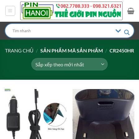
Bỏ
qua
nội
dung
TRANG CHỦ
/
SẢN PHẨM MÃ SẢN PHẨM
/
CR2450HR