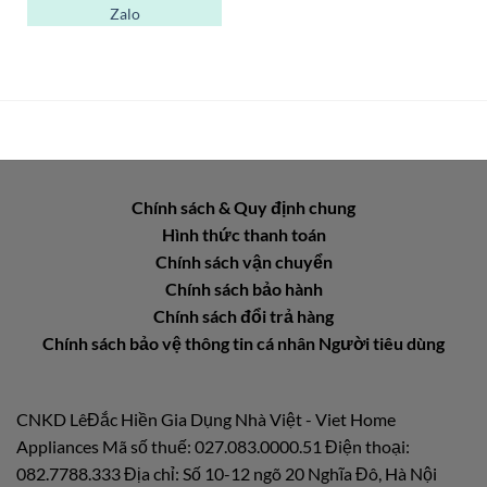
Zalo
Chính sách & Quy định chung
Hình thức thanh toán
Chính sách vận chuyển
Chính sách bảo hành
Chính sách đổi trả hàng
Chính sách bảo vệ thông tin cá nhân Người tiêu dùng
CNKD LêĐắc Hiền Gia Dụng Nhà Việt - Viet Home
Appliances Mã số thuế: 027.083.0000.51 Điện thoại:
082.7788.333 Địa chỉ: Số 10-12 ngõ 20 Nghĩa Đô, Hà Nội