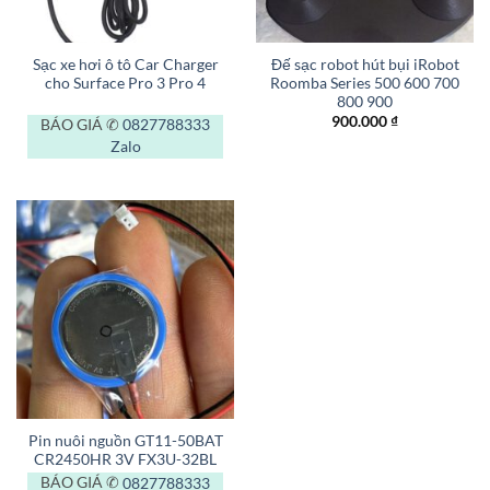
Sạc xe hơi ô tô Car Charger
Đế sạc robot hút bụi iRobot
cho Surface Pro 3 Pro 4
Roomba Series 500 600 700
800 900
900.000
₫
BÁO GIÁ ✆
0827788333
Zalo
Pin nuôi nguồn GT11-50BAT
CR2450HR 3V FX3U-32BL
BÁO GIÁ ✆
0827788333