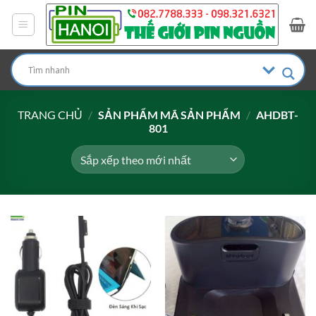
Bỏ
qua
nội
dung
TRANG CHỦ
/
SẢN PHẨM MÃ SẢN PHẨM
/
AHDBT-
801