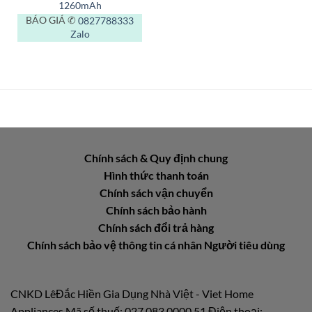
1260mAh
BÁO GIÁ ✆
0827788333
Zalo
Chính sách & Quy định chung
Hình thức thanh toán
Chính sách vận chuyển
Chính sách bảo hành
Chính sách đổi trả hàng
Chính sách bảo vệ thông tin cá nhân Người tiêu dùng
CNKD LêĐắc Hiền Gia Dụng Nhà Việt - Viet Home
Appliances Mã số thuế: 027.083.0000.51 Điện thoại: