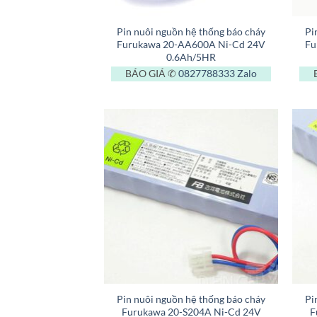
+
+
Pin nuôi nguồn hệ thống báo cháy
Pi
Furukawa 20-AA600A Ni-Cd 24V
Fu
0.6Ah/5HR
BÁO GIÁ ✆
0827788333
Zalo
+
+
Pin nuôi nguồn hệ thống báo cháy
Pi
Furukawa 20-S204A Ni-Cd 24V
F