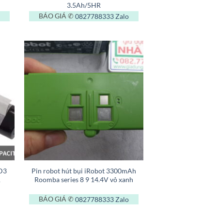
3.5Ah/5HR
BÁO GIÁ ✆
0827788333
Zalo
+
 D3
Pin robot hút bụi iRobot 3300mAh
1
Roomba series 8 9 14.4V vỏ xanh
BÁO GIÁ ✆
0827788333
Zalo