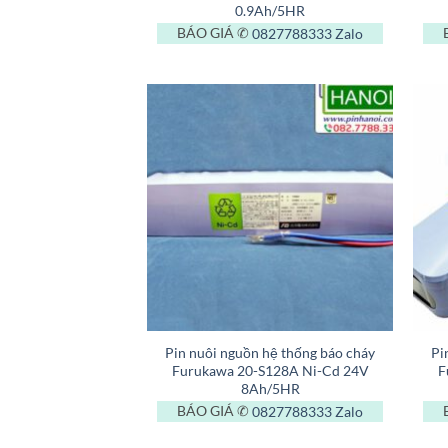
0.9Ah/5HR
BÁO GIÁ ✆
0827788333
Zalo
+
+
Pin nuôi nguồn hệ thống báo cháy
Pi
Furukawa 20-S128A Ni-Cd 24V
F
8Ah/5HR
BÁO GIÁ ✆
0827788333
Zalo