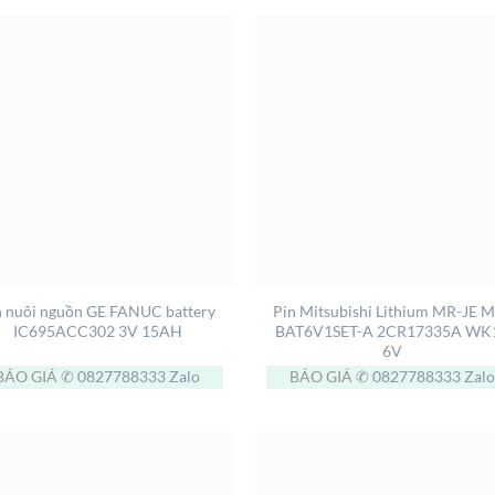
+
n nuôi nguồn GE FANUC battery
Pin Mitsubishi Lithium MR-JE 
IC695ACC302 3V 15AH
BAT6V1SET-A 2CR17335A WK
6V
BÁO GIÁ ✆
0827788333
Zalo
BÁO GIÁ ✆
0827788333
Zalo