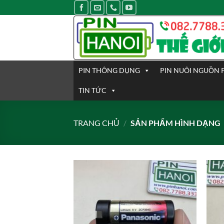
Bỏ
qua
nội
dung
PIN THÔNG DỤNG
PIN NUÔI NGUỒN 
TIN TỨC
TRANG CHỦ
/
SẢN PHẨM HÌNH DẠNG