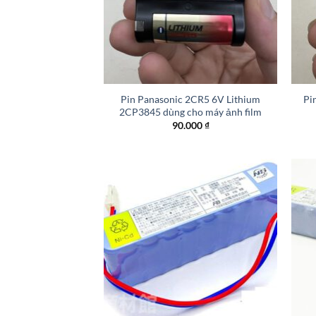
+
+
Pin Panasonic 2CR5 6V Lithium
Pi
2CP3845 dùng cho máy ảnh film
90.000
₫