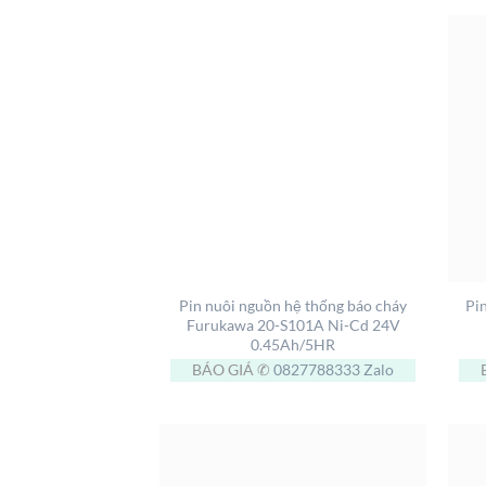
+
+
Pin nuôi nguồn hệ thống báo cháy
Pi
Furukawa 20-S101A Ni-Cd 24V
0.45Ah/5HR
BÁO GIÁ ✆
0827788333
Zalo