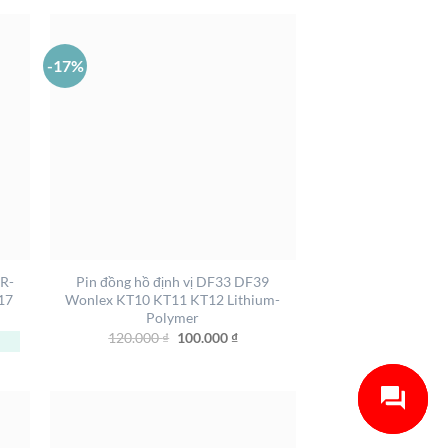
-17%
+
MR-
Pin đồng hồ định vị DF33 DF39
17
Wonlex KT10 KT11 KT12 Lithium-
Polymer
Giá
Giá
120.000
₫
100.000
₫
gốc
hiện
là:
tại
120.000 ₫.
là:
100.000 ₫.