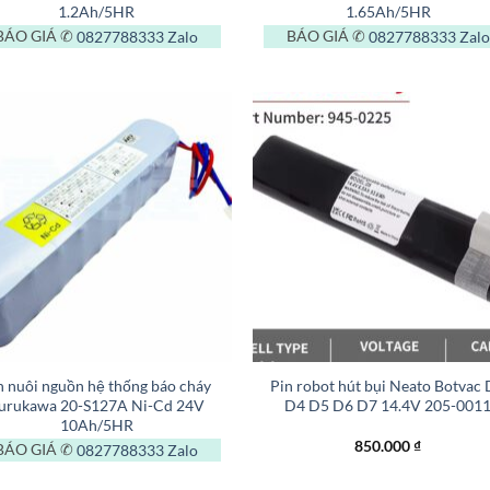
1.2Ah/5HR
1.65Ah/5HR
BÁO GIÁ ✆
0827788333
Zalo
BÁO GIÁ ✆
0827788333
Zalo
+
n nuôi nguồn hệ thống báo cháy
Pin robot hút bụi Neato Botvac
urukawa 20-S127A Ni-Cd 24V
D4 D5 D6 D7 14.4V 205-001
10Ah/5HR
850.000
₫
BÁO GIÁ ✆
0827788333
Zalo