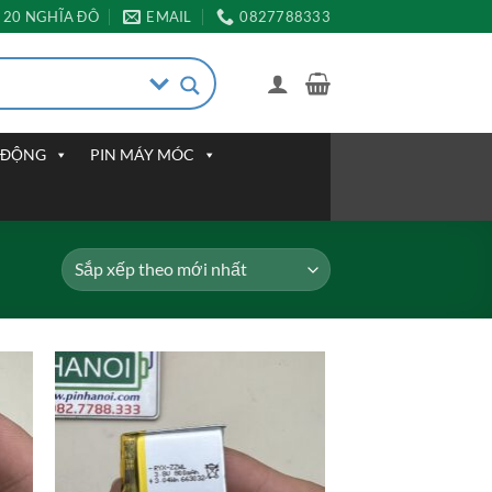
20 NGHĨA ĐÔ
EMAIL
0827788333
I ĐỘNG
PIN MÁY MÓC