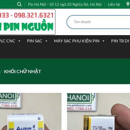
Pin Hà Nội – Số 12 ngõ 20 Nghĩa Đô, Hà Nội
Liên hệ
PLC CNC
PIN SẠC
MÁY SẠC PHỤ KIỆN PIN
PIN TB D
/
KHỐI CHỮ NHẬT