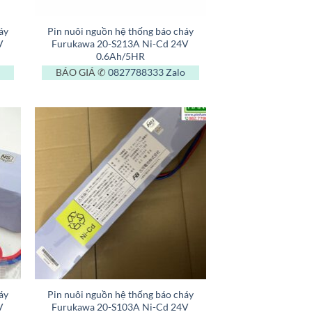
+
áy
Pin nuôi nguồn hệ thống báo cháy
V
Furukawa 20-S213A Ni-Cd 24V
0.6Ah/5HR
BÁO GIÁ ✆
0827788333
Zalo
+
áy
Pin nuôi nguồn hệ thống báo cháy
V
Furukawa 20-S103A Ni-Cd 24V