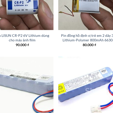
+
n LISUN CR-P2 6V Lithium dùng
Pin đồng hồ định vị trẻ em 2 dây 
cho máy ảnh film
Lithium-Polymer 800mAh 6630
90.000
₫
80.000
₫